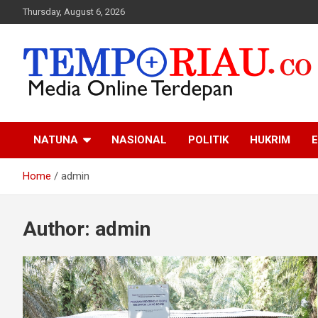
Skip
Thursday, August 6, 2026
to
content
Media Online Terdepan
Tempo Riau
NATUNA
NASIONAL
POLITIK
HUKRIM
E
Home
admin
Author:
admin