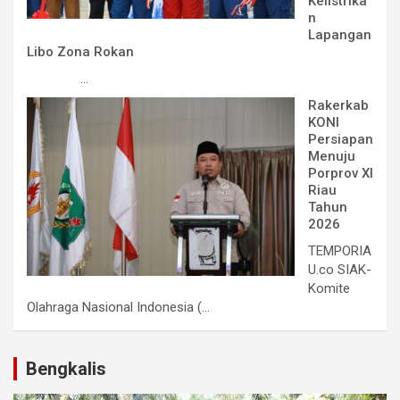
Kelistrika
n
Lapangan
Libo Zona Rokan
...
Rakerkab
KONI
Persiapan
Menuju
Porprov XI
Riau
Tahun
2026
TEMPORIA
U.co SIAK-
Komite
Olahraga Nasional Indonesia (...
Bengkalis