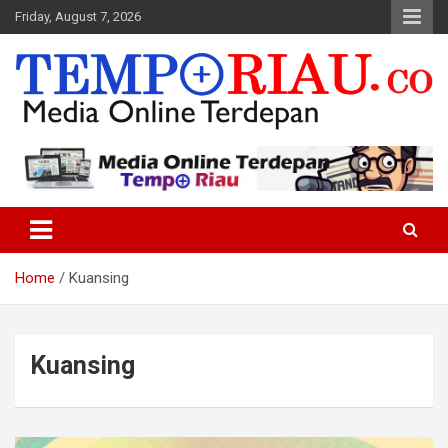
Skip
Friday, August 7, 2026
to
content
Media Online Terdepan
Tempo Riau
Home
Kuansing
Kuansing