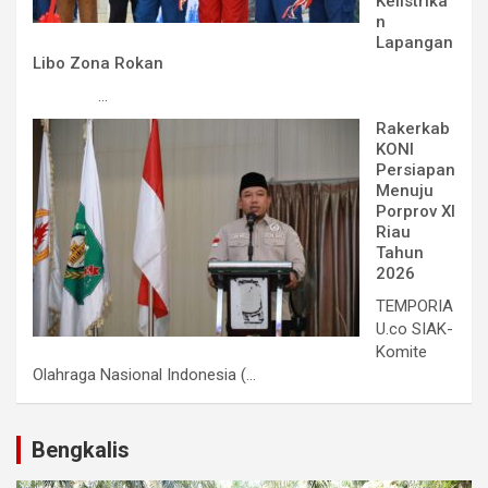
Kelistrika
n
Lapangan
Libo Zona Rokan
...
Rakerkab
KONI
Persiapan
Menuju
Porprov XI
Riau
Tahun
2026
TEMPORIA
U.co SIAK-
Komite
Olahraga Nasional Indonesia (...
Bengkalis