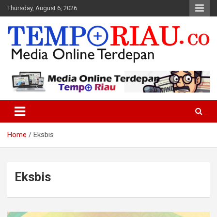
Skip
Thursday, August 6, 2026
to
content
Media Online Terdepan
Tempo Riau
Home
Eksbis
Eksbis