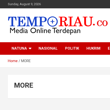
Skip
Sunday, August 9, 2026
to
content
Media Online Terdepan
Tempo Riau
NATUNA
NASIONAL
POLITIK
HUKRIM
E
Home
MORE
MORE