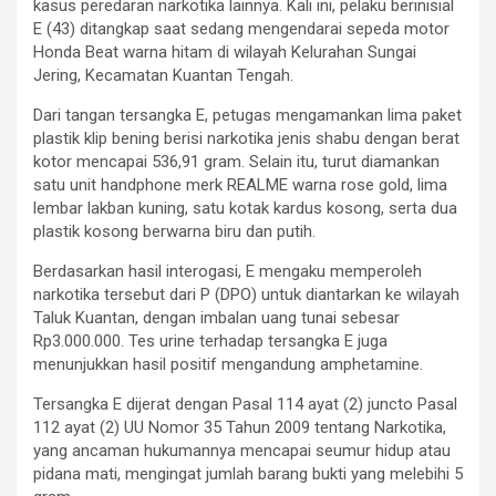
kasus peredaran narkotika lainnya. Kali ini, pelaku berinisial
E (43) ditangkap saat sedang mengendarai sepeda motor
Honda Beat warna hitam di wilayah Kelurahan Sungai
Jering, Kecamatan Kuantan Tengah.
Dari tangan tersangka E, petugas mengamankan lima paket
plastik klip bening berisi narkotika jenis shabu dengan berat
kotor mencapai 536,91 gram. Selain itu, turut diamankan
satu unit handphone merk REALME warna rose gold, lima
lembar lakban kuning, satu kotak kardus kosong, serta dua
plastik kosong berwarna biru dan putih.
Berdasarkan hasil interogasi, E mengaku memperoleh
narkotika tersebut dari P (DPO) untuk diantarkan ke wilayah
Taluk Kuantan, dengan imbalan uang tunai sebesar
Rp3.000.000. Tes urine terhadap tersangka E juga
menunjukkan hasil positif mengandung amphetamine.
Tersangka E dijerat dengan Pasal 114 ayat (2) juncto Pasal
112 ayat (2) UU Nomor 35 Tahun 2009 tentang Narkotika,
yang ancaman hukumannya mencapai seumur hidup atau
pidana mati, mengingat jumlah barang bukti yang melebihi 5