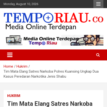
Skip
Monday, August 10, 2026
to
content
Media Online Terdepan
Tempo Riau
Home
Hukrim
Tim Mata Elang Satres Narkoba Polres Kuansing Ungkap Dua
Kasus Peredaran Narkotika Jenis Shabu
HUKRIM
Tim Mata Elang Satres Narkoba