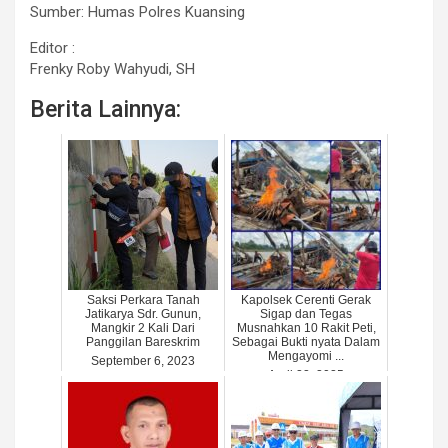
Sumber: Humas Polres Kuansing
Editor :
Frenky Roby Wahyudi, SH
Berita Lainnya:
Saksi Perkara Tanah
Kapolsek Cerenti Gerak
Jatikarya Sdr. Gunun,
Sigap dan Tegas
Mangkir 2 Kali Dari
Musnahkan 10 Rakit Peti,
Panggilan Bareskrim
Sebagai Bukti nyata Dalam
Mengayomi ...
September 6, 2023
April 22, 2025