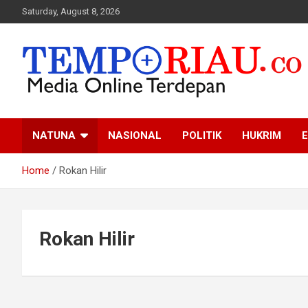
Skip
Saturday, August 8, 2026
to
content
Media Online Terdepan
Tempo Riau
NATUNA
NASIONAL
POLITIK
HUKRIM
E
Home
Rokan Hilir
Rokan Hilir