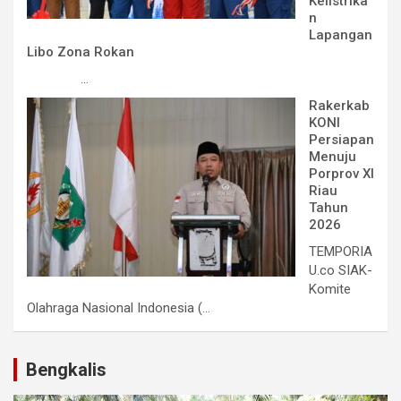
Kelistrika
n
Lapangan
Libo Zona Rokan
...
Rakerkab
KONI
Persiapan
Menuju
Porprov XI
Riau
Tahun
2026
TEMPORIA
U.co SIAK-
Komite
Olahraga Nasional Indonesia (...
Bengkalis