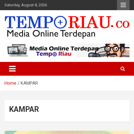
Skip
Saturday, August 8, 2026
to
content
Media Online Terdepan
Tempo Riau
Home
KAMPAR
KAMPAR