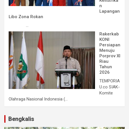
Kelistrika
n
Lapangan
Libo Zona Rokan
...
Rakerkab
KONI
Persiapan
Menuju
Porprov XI
Riau
Tahun
2026
TEMPORIA
U.co SIAK-
Komite
Olahraga Nasional Indonesia (...
Bengkalis