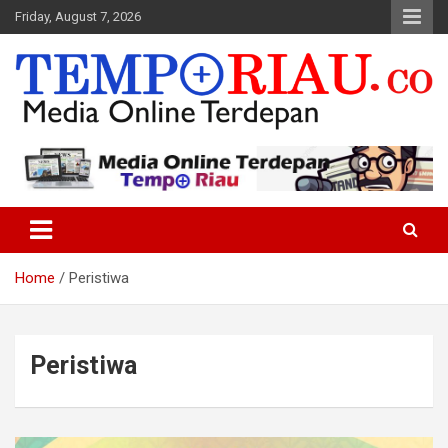
Skip
Friday, August 7, 2026
to
content
Media Online Terdepan
Tempo Riau
Home
Peristiwa
Peristiwa