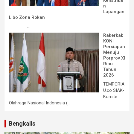
Kelistrika
n
Lapangan
Libo Zona Rokan
...
Rakerkab
KONI
Persiapan
Menuju
Porprov XI
Riau
Tahun
2026
TEMPORIA
U.co SIAK-
Komite
Olahraga Nasional Indonesia (...
Bengkalis