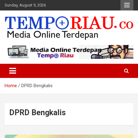
Skip
Sunday, August 9, 2026
to
content
Media Online Terdepan
Tempo Riau
Home
DPRD Bengkalis
DPRD Bengkalis