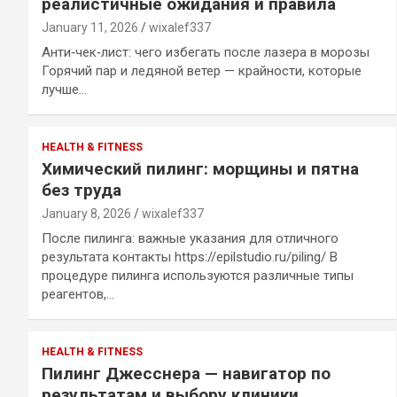
реалистичные ожидания и правила
January 11, 2026
wixalef337
Анти‑чек‑лист: чего избегать после лазера в морозы
Горячий пар и ледяной ветер — крайности, которые
лучше…
HEALTH & FITNESS
Химический пилинг: морщины и пятна
без труда
January 8, 2026
wixalef337
После пилинга: важные указания для отличного
результата контакты https://epilstudio.ru/piling/ В
процедуре пилинга используются различные типы
реагентов,…
HEALTH & FITNESS
Пилинг Джесснера — навигатор по
результатам и выбору клиники