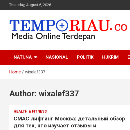
Skip
Thursday, August 6, 2026
to
content
Media Online Terdepan
Tempo Riau
NATUNA
NASIONAL
POLITIK
HUKRIM
E
Home
wixalef337
Author:
wixalef337
HEALTH & FITNESS
СМАС лифтинг Москва: детальный обзор
для тех, кто изучает отзывы и