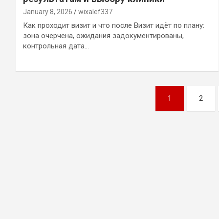
January 8, 2026
wixalef337
Как проходит визит и что после Визит идёт по плану:
зона очерчена, ожидания задокументированы,
контрольная дата…
Posts
1
2
pagination