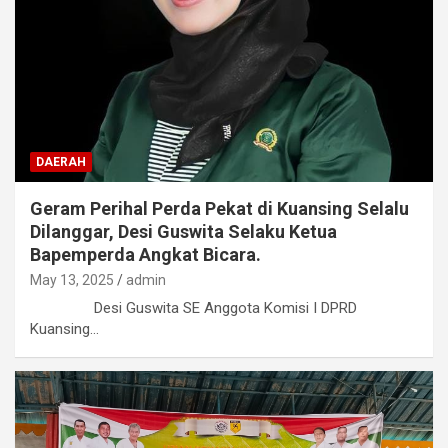
DAERAH
Geram Perihal Perda Pekat di Kuansing Selalu
Dilanggar, Desi Guswita Selaku Ketua
Bapemperda Angkat Bicara.
May 13, 2025
admin
Desi Guswita SE Anggota Komisi I DPRD
Kuansing…