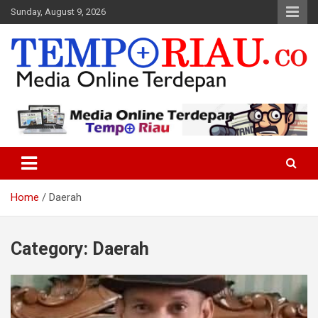
Skip
Sunday, August 9, 2026
to
content
Media Online Terdepan
Tempo Riau
Home
Daerah
Category:
Daerah