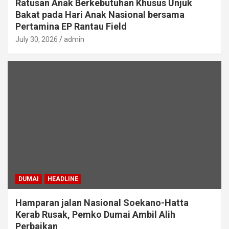
Ratusan Anak Berkebutuhan Khusus Unjuk
Bakat pada Hari Anak Nasional bersama
Pertamina EP Rantau Field
July 30, 2026
admin
DUMAI
HEADLINE
Hamparan jalan Nasional Soekano-Hatta
Kerab Rusak, Pemko Dumai Ambil Alih
Perbaikan