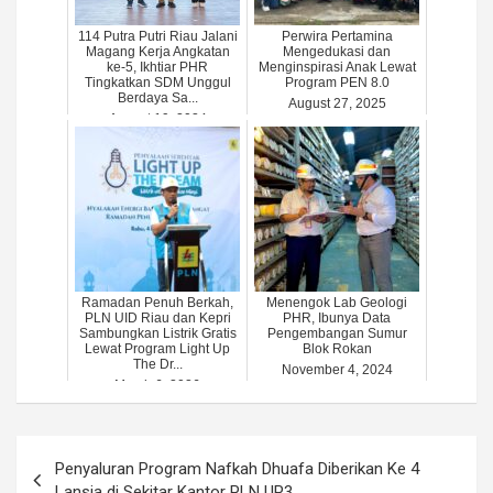
114 Putra Putri Riau Jalani
Perwira Pertamina
Magang Kerja Angkatan
Mengedukasi dan
ke-5, Ikhtiar PHR
Menginspirasi Anak Lewat
Tingkatkan SDM Unggul
Program PEN 8.0
Berdaya Sa...
August 27, 2025
August 19, 2024
Ramadan Penuh Berkah,
Menengok Lab Geologi
PLN UID Riau dan Kepri
PHR, Ibunya Data
Sambungkan Listrik Gratis
Pengembangan Sumur
Lewat Program Light Up
Blok Rokan
The Dr...
November 4, 2024
March 6, 2026
Post
Penyaluran Program Nafkah Dhuafa Diberikan Ke 4
navigation
Lansia di Sekitar Kantor PLN UP3