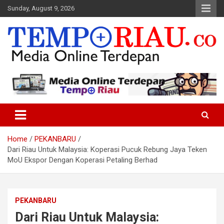
Skip
Sunday, August 9, 2026
to
content
Media Online Terdepan
Tempo Riau
Home
PEKANBARU
Dari Riau Untuk Malaysia: Koperasi Pucuk Rebung Jaya Teken
MoU Ekspor Dengan Koperasi Petaling Berhad
PEKANBARU
Dari Riau Untuk Malaysia: