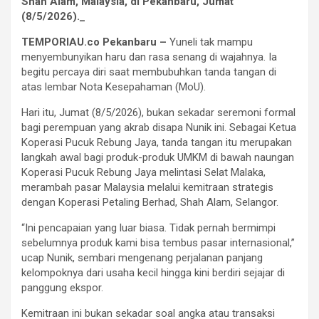
Shah Alam, Malaysia, di Pekanbaru, Jumat
(8/5/2026)._
TEMPORIAU.co Pekanbaru –
Yuneli tak mampu
menyembunyikan haru dan rasa senang di wajahnya. Ia
begitu percaya diri saat membubuhkan tanda tangan di
atas lembar Nota Kesepahaman (MoU).
Hari itu, Jumat (8/5/2026), bukan sekadar seremoni formal
bagi perempuan yang akrab disapa Nunik ini. Sebagai Ketua
Koperasi Pucuk Rebung Jaya, tanda tangan itu merupakan
langkah awal bagi produk-produk UMKM di bawah naungan
Koperasi Pucuk Rebung Jaya melintasi Selat Malaka,
merambah pasar Malaysia melalui kemitraan strategis
dengan Koperasi Petaling Berhad, Shah Alam, Selangor.
“Ini pencapaian yang luar biasa. Tidak pernah bermimpi
sebelumnya produk kami bisa tembus pasar internasional,”
ucap Nunik, sembari mengenang perjalanan panjang
kelompoknya dari usaha kecil hingga kini berdiri sejajar di
panggung ekspor.
Kemitraan ini bukan sekadar soal angka atau transaksi