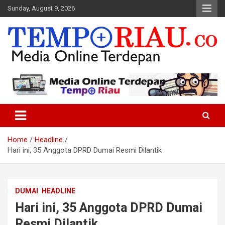
Skip
Sunday, August 9, 2026
to
content
Media Online Terdepan
Tempo Riau
Home
Headline
Hari ini, 35 Anggota DPRD Dumai Resmi Dilantik
DUMAI
HEADLINE
Hari ini, 35 Anggota DPRD Dumai
Resmi Dilantik