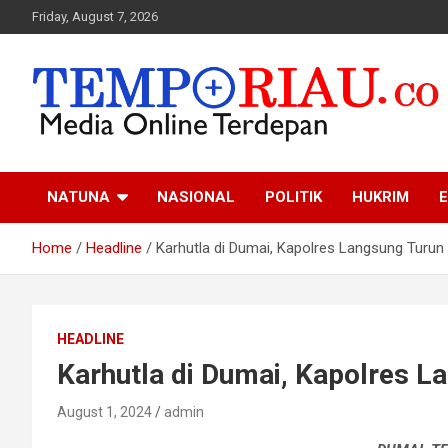
Skip
Friday, August 7, 2026
to
content
Media Online Terdepan
Tempo Riau
NATUNA
NASIONAL
POLITIK
HUKRIM
E
Home
Headline
Karhutla di Dumai, Kapolres Langsung Turun
HEADLINE
Karhutla di Dumai, Kapolres L
August 1, 2024
admin