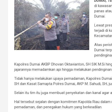
DUMAI, T
di kawasan
panas atau
Dumai.
Lewat pres
terjadi di
Kecamatan 
Atas peris
Dumai ter
pendingina
Kapolres Dumai AKBP Dhovan Oktavianton, SH SIK M.Si hin
jajarannya memadamkan api hingga melakukan pendinginan l
Tidak hanya melakukan upaya pemadaman, Kapolres Dumai 
SH dan Kasat Samapta Polres Dumai, AKP M. Sahudi, SH, ju
Selain itu tim itu juga membuat penyekatan dan kanal agar a
Hal tersebut sejalan dengan komitmen Kapolda Riau dalam
pemadaman, dan penegakan hukum yang berkeadilan.