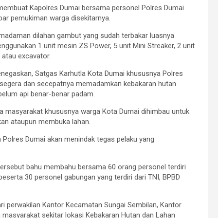
, membuat Kapolres Dumai bersama personel Polres Dumai
ar pemukiman warga disekitarnya.
pemadaman dilahan gambut yang sudah terbakar luasnya
nggunakan 1 unit mesin ZS Power, 5 unit Mini Streaker, 2 unit
 atau excavator.
enegaskan, Satgas Karhutla Kota Dumai khususnya Polres
n segera dan secepatnya memadamkan kebakaran hutan
belum api benar-benar padam.
ga masyarakat khususnya warga Kota Dumai dihimbau untuk
kan ataupun membuka lahan.
n Polres Dumai akan menindak tegas pelaku yang
ersebut bahu membahu bersama 60 orang personel terdiri
eserta 30 personel gabungan yang terdiri dari TNI, BPBD
dari perwakilan Kantor Kecamatan Sungai Sembilan, Kantor
a masyarakat sekitar lokasi Kebakaran Hutan dan Lahan