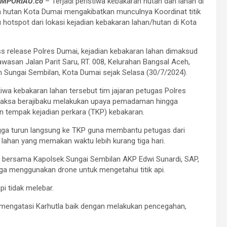
EMPORIAU.co
– Terjadi peristiwa kebakaran hutan dan lahan di
 hutan Kota Dumai mengakibatkan munculnya Koordinat titik
 hotspot dari lokasi kejadian kebakaran lahan/hutan di Kota
s release Polres Dumai, kejadian kebakaran lahan dimaksud
 kawasan Jalan Parit Saru, RT. 008, Kelurahan Bangsal Aceh,
Sungai Sembilan, Kota Dumai sejak Selasa (30/7/2024).
tiwa kebakaran lahan tersebut tim jajaran petugas Polres
paksa berajibaku melakukan upaya pemadaman hingga
n tempak kejadian perkara (TKP) kebakaran.
gga turun langsung ke TKP guna membantu petugas dari
ahan yang memakan waktu lebih kurang tiga hari.
bersama Kapolsek Sungai Sembilan AKP Edwi Sunardi, SAP,
ga menggunakan drone untuk mengetahui titik api.
pi tidak melebar.
 mengatasi Karhutla baik dengan melakukan pencegahan,