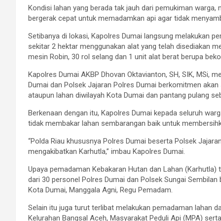
Kondisi lahan yang berada tak jauh dari pemukiman warga
bergerak cepat untuk memadamkan api agar tidak menyamb
Setibanya di lokasi, Kapolres Dumai langsung melakukan 
sekitar 2 hektar menggunakan alat yang telah disediakan me
mesin Robin, 30 rol selang dan 1 unit alat berat berupa beko
Kapolres Dumai AKBP Dhovan Oktavianton, SH, SIK, MSi, m
Dumai dan Polsek Jajaran Polres Dumai berkomitmen aka
ataupun lahan diwilayah Kota Dumai dan pantang pulang se
Berkenaan dengan itu, Kapolres Dumai kepada seluruh war
tidak membakar lahan sembarangan baik untuk membersih
“Polda Riau khususnya Polres Dumai beserta Polsek Jajara
mengakibatkan Karhutla,” imbau Kapolres Dumai.
Upaya pemadaman Kebakaran Hutan dan Lahan (Karhutla) t
dari 30 personel Polres Dumai dan Polsek Sungai Sembilan b
Kota Dumai, Manggala Agni, Regu Pemadam.
Selain itu juga turut terlibat melakukan pemadaman lahan 
Kelurahan Bangsal Aceh, Masyarakat Peduli Api (MPA) sert