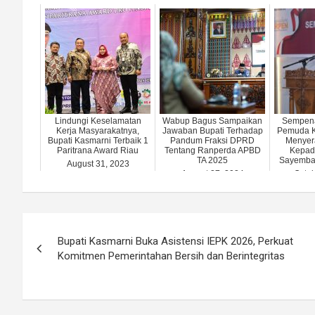
Lindungi Keselamatan
Wabup Bagus Sampaikan
Sempen
Kerja Masyarakatnya,
Jawaban Bupati Terhadap
Pemuda Ke
Bupati Kasmarni Terbaik 1
Pandum Fraksi DPRD
Menyer
Paritrana Award Riau
Tentang Ranperda APBD
Kepad
TA 2025
Sayembar
August 31, 2023
August 27, 2024
Octob
Post
Bupati Kasmarni Buka Asistensi IEPK 2026, Perkuat
navigation
Komitmen Pemerintahan Bersih dan Berintegritas