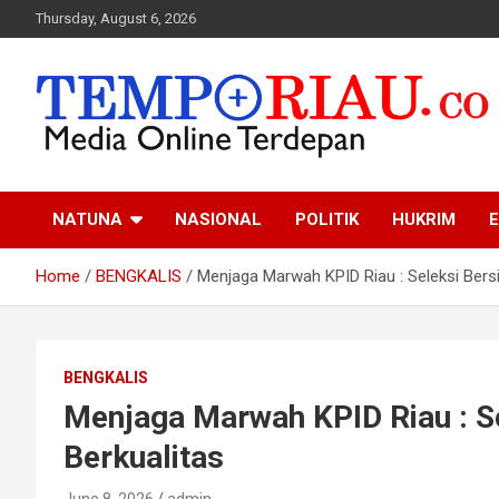
Skip
Thursday, August 6, 2026
to
content
Media Online Terdepan
Tempo Riau
NATUNA
NASIONAL
POLITIK
HUKRIM
E
Home
BENGKALIS
Menjaga Marwah KPID Riau : Seleksi Bers
BENGKALIS
Menjaga Marwah KPID Riau : Se
Berkualitas