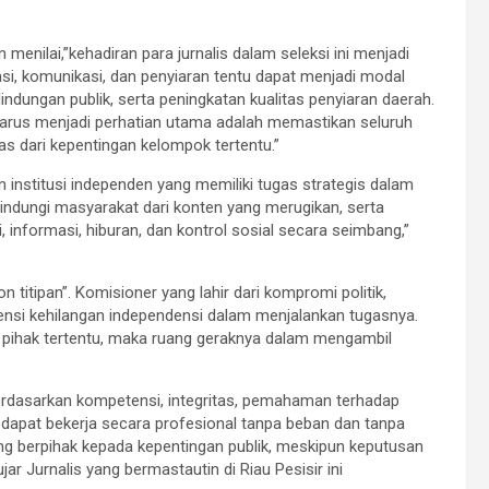
 menilai,”kehadiran para jurnalis dalam seleksi ini menjadi
si, komunikasi, dan penyiaran tentu dapat menjadi modal
ndungan publik, serta peningkatan kualitas penyiaran daerah.
g harus menjadi perhatian utama adalah memastikan seluruh
bas dari kepentingan kelompok tertentu.”
 institusi independen yang memiliki tugas strategis dalam
indungi masyarakat dari konten yang merugikan, serta
informasi, hiburan, dan kontrol sosial secara seimbang,”
n titipan”. Komisioner yang lahir dari kompromi politik,
ensi kehilangan independensi dalam menjalankan tugasnya.
 pihak tertentu, maka ruang geraknya dalam mengambil
ik berdasarkan kompetensi, integritas, pemahaman terhadap
a dapat bekerja secara profesional tanpa beban dan tanpa
ng berpihak kepada kepentingan publik, meskipun keputusan
r Jurnalis yang bermastautin di Riau Pesisir ini