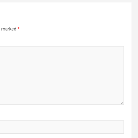
re marked
*