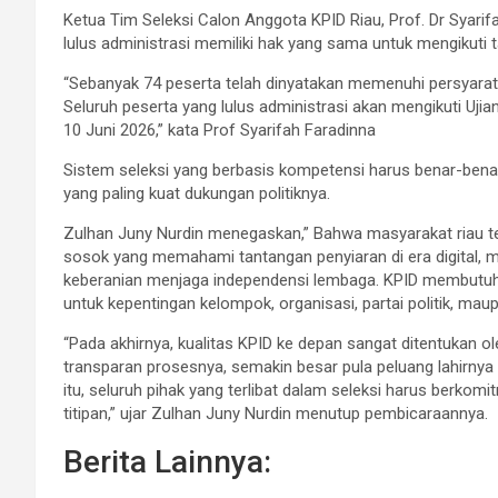
Ketua Tim Seleksi Calon Anggota KPID Riau, Prof. Dr Syari
lulus administrasi memiliki hak yang sama untuk mengikuti t
“Sebanyak 74 peserta telah dinyatakan memenuhi persyarata
Seluruh peserta yang lulus administrasi akan mengikuti Uji
10 Juni 2026,” kata Prof Syarifah Faradinna
Sistem seleksi yang berbasis kompetensi harus benar-benar
yang paling kuat dukungan politiknya.
Zulhan Juny Nurdin menegaskan,” Bahwa masyarakat riau te
sosok yang memahami tantangan penyiaran di era digital, 
keberanian menjaga independensi lembaga. KPID membutuhk
untuk kepentingan kelompok, organisasi, partai politik, mau
“Pada akhirnya, kualitas KPID ke depan sangat ditentukan ole
transparan prosesnya, semakin besar pula peluang lahirnya 
itu, seluruh pihak yang terlibat dalam seleksi harus berkom
titipan,” ujar Zulhan Juny Nurdin menutup pembicaraannya.
Berita Lainnya: