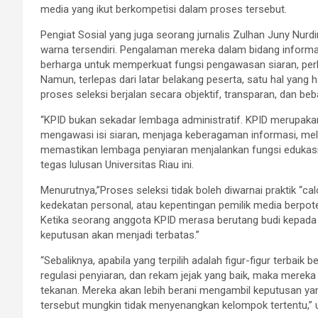
media yang ikut berkompetisi dalam proses tersebut.
Pengiat Sosial yang juga seorang jurnalis Zulhan Juny Nurdin
warna tersendiri. Pengalaman mereka dalam bidang informa
berharga untuk memperkuat fungsi pengawasan siaran, perli
Namun, terlepas dari latar belakang peserta, satu hal yan
proses seleksi berjalan secara objektif, transparan, dan be
“KPID bukan sekadar lembaga administratif. KPID merupakan
mengawasi isi siaran, menjaga keberagaman informasi, mel
memastikan lembaga penyiaran menjalankan fungsi edukasi, 
tegas lulusan Universitas Riau ini.
Menurutnya,”Proses seleksi tidak boleh diwarnai praktik “calo
kedekatan personal, atau kepentingan pemilik media berpot
Ketika seorang anggota KPID merasa berutang budi kepada
keputusan akan menjadi terbatas.”
“Sebaliknya, apabila yang terpilih adalah figur-figur terba
regulasi penyiaran, dan rekam jejak yang baik, maka merek
tekanan. Mereka akan lebih berani mengambil keputusan ya
tersebut mungkin tidak menyenangkan kelompok tertentu,” uja