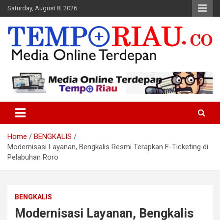
Skip
Saturday, August 8, 2026
to
content
Media Online Terdepan
Tempo Riau
Home
BENGKALIS
Modernisasi Layanan, Bengkalis Resmi Terapkan E-Ticketing di
Pelabuhan Roro
BENGKALIS
Modernisasi Layanan, Bengkalis