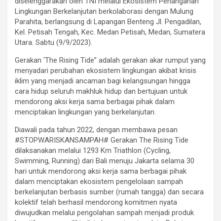
diselenggarakan oleh TNI melalui Ekosistem Penanganan
Lingkungan Berkelanjutan berkolaborasi dengan Mulung
Parahita, berlangsung di Lapangan Benteng Jl. Pengadilan,
Kel. Petisah Tengah, Kec. Medan Petisah, Medan, Sumatera
Utara. Sabtu (9/9/2023).
Gerakan ‘The Rising Tide” adalah gerakan akar rumput yang
menyadari perubahan ekosistem lingkungan akibat krisis
iklim yang menjadi ancaman bagi kelangsungan hingga
cara hidup seluruh makhluk hidup dan bertujuan untuk
mendorong aksi kerja sama berbagai pihak dalam
menciptakan lingkungan yang berkelanjutan.
Diawali pada tahun 2022, dengan membawa pesan
#STOPWARISKANSAMPAH# Gerakan The Rising Tide
dilaksanakan melalui 1293 Km Triathlon (Cycling,
Swimming, Running) dari Bali menuju Jakarta selama 30
hari untuk mendorong aksi kerja sama berbagai pihak
dalam menciptakan ekosistem pengelolaan sampah
berkelanjutan berbasis sumber (rumah tangga) dan secara
kolektif telah berhasil mendorong komitmen nyata
diwujudkan melalui pengolahan sampah menjadi produk