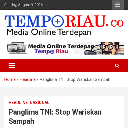
Skip
Sunday, August 9, 2026
to
content
Media Online Terdepan
Tempo Riau
Home
Headline
Panglima TNI: Stop Wariskan Sampah
HEADLINE
NASIONAL
Panglima TNI: Stop Wariskan
Sampah