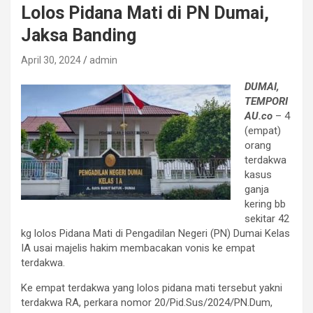
Lolos Pidana Mati di PN Dumai,
Jaksa Banding
April 30, 2024
admin
DUMAI,
TEMPORI
AU.co
– 4
(empat)
orang
terdakwa
kasus
ganja
kering bb
sekitar 42
kg lolos Pidana Mati di Pengadilan Negeri (PN) Dumai Kelas
IA usai majelis hakim membacakan vonis ke empat
terdakwa.
Ke empat terdakwa yang lolos pidana mati tersebut yakni
terdakwa RA, perkara nomor 20/Pid.Sus/2024/PN.Dum,