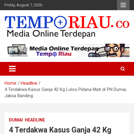
Skip
Friday, August 7, 2026
to
content
Media Online Terdepan
Tempo Riau
Home
Headline
4 Terdakwa Kasus Ganja 42 Kg Lolos Pidana Mati di PN Dumai,
Jaksa Banding
DUMAI
HEADLINE
4 Terdakwa Kasus Ganja 42 Kg