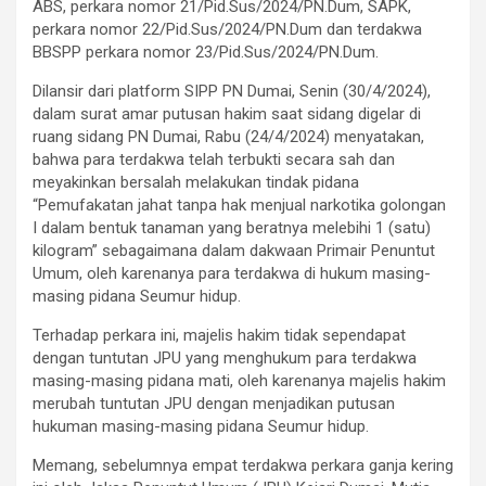
ABS, perkara nomor 21/Pid.Sus/2024/PN.Dum, SAPK,
perkara nomor 22/Pid.Sus/2024/PN.Dum dan terdakwa
BBSPP perkara nomor 23/Pid.Sus/2024/PN.Dum.
Dilansir dari platform SIPP PN Dumai, Senin (30/4/2024),
dalam surat amar putusan hakim saat sidang digelar di
ruang sidang PN Dumai, Rabu (24/4/2024) menyatakan,
bahwa para terdakwa telah terbukti secara sah dan
meyakinkan bersalah melakukan tindak pidana
“Pemufakatan jahat tanpa hak menjual narkotika golongan
I dalam bentuk tanaman yang beratnya melebihi 1 (satu)
kilogram” sebagaimana dalam dakwaan Primair Penuntut
Umum, oleh karenanya para terdakwa di hukum masing-
masing pidana Seumur hidup.
Terhadap perkara ini, majelis hakim tidak sependapat
dengan tuntutan JPU yang menghukum para terdakwa
masing-masing pidana mati, oleh karenanya majelis hakim
merubah tuntutan JPU dengan menjadikan putusan
hukuman masing-masing pidana Seumur hidup.
Memang, sebelumnya empat terdakwa perkara ganja kering