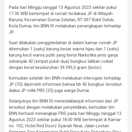
Pada hari Minggu tanggal 13 Agustus 2023 sekitar pukul
17.30 WIB bertempat di rumah terdakwa JP di Wilayah
Baruna, Kecamatan Dumai Selatan, RT 007 Bukit Datuk,
Kota Dumai, tim BNN RI melakukan penangkapan terhadap
JP.
Saat dilakukan penggeledahan di dalam kamar rumah JP
ditemukan 1 (satu) karung besar warna hijau dan 1 (satu)
karung kecil warna putih yang berisi Narkotika jenis ganja
sebanyak 42 (empat puluh dua) bungkus lakban coklat
dengan berat keseluruhan 39.399,3 gram (kotor).
Kemudian setelah tim BNN melakukan interogasi terhadap
JP (35) diperoleh informasi bahwa bb 42 bungkus tersebut
diakui JP milik PBS (35) juga warga Dumai.
Selanjutnya tim BNN RI menindaklanjuti informasi dari JP
tersebut dengan melakukan penyelidikan, kemudian tim
BNN berhasil menangkap PBS pada hari Minggu tanggal 13
Agustus 2023 sekitar pukul 18.00 WIB bertempat di Kamar
no. 102, Hotel Red Doorz Syariah Near, Jalan Lestari
Simpang Tiga Kecamatan Bukit Raya Kota Pekanbaru Riau.