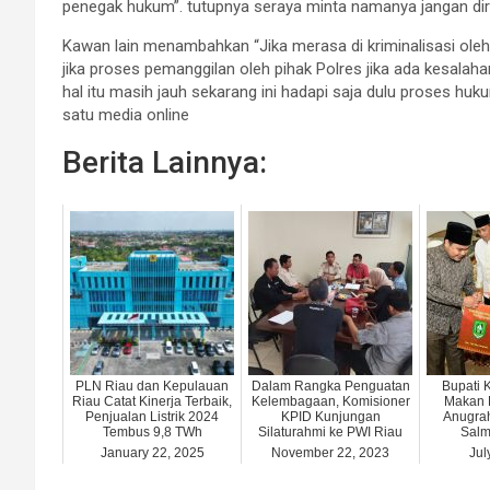
penegak hukum”. tutupnya seraya minta namanya jangan diri
Kawan lain menambahkan “Jika merasa di kriminalisasi oleh 
jika proses pemanggilan oleh pihak Polres jika ada kesalah
hal itu masih jauh sekarang ini hadapi saja dulu proses hu
satu media online
Berita Lainnya:
PLN Riau dan Kepulauan
Dalam Rangka Penguatan
Bupati 
Riau Catat Kinerja Terbaik,
Kelembagaan, Komisioner
Makan 
Penjualan Listrik 2024
KPID Kunjungan
Anugra
Tembus 9,8 TWh
Silaturahmi ke PWI Riau
Salm
January 22, 2025
November 22, 2023
Jul