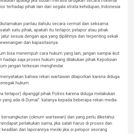
keadilan apalagi jika sudah merasa dirugikan secara material
or terhadap pihak lain dari segala strata kehidupan, lndonesia
s diutamakan pantau dahulu secara cermat dan seksama
ah satu pihak, apakah itu terlapor, pelapor atau pihak
lur sesuai dengan apa yang dipilihnya dan terpenting sekali
i kewenangan dan kapasitasnya.
ukum bisa menempuh cara hukum yang lain, jangan sampai ikut
hadapi saja proses hukum yang dilakukan pihak Kepolisian
ukum jangan terkesan menghindar.
 menyatakan bahwa rekan wartawan dilaporkan karena diduga
 penegak hukum.
 terlapor) dipanggil pihak Polres karena diduga melakukan
m yang ada di Dumai”. katanya kepada beberapa rekan media
 bersangkutan (oknum wartawan) dan yang perlu diketahui
endapat perlakukan sama, jika salah harus di proses dan
keadilan dari laporannya meski jika si pelopor seorang