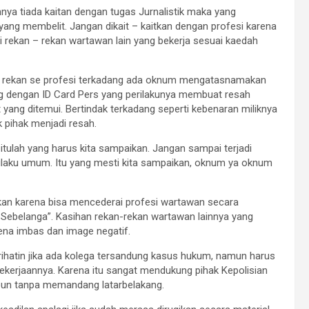
ya tiada kaitan dengan tugas Jurnalistik maka yang
ang membelit. Jangan dikait – kaitkan dengan profesi karena
esi rekan – rekan wartawan lain yang bekerja sesuai kaedah
 rekan se profesi terkadang ada oknum mengatasnamakan
ng dengan ID Card Pers yang perilakunya membuat resah
 yang ditemui. Bertindak terkadang seperti kebenaran miliknya
 pihak menjadi resah.
 itulah yang harus kita sampaikan. Jangan sampai terjadi
rilaku umum. Itu yang mesti kita sampaikan, oknum ya oknum
gkan karena bisa mencederai profesi wartawan secara
u Sebelanga”. Kasihan rekan-rekan wartawan lainnya yang
ena imbas dan image negatif.
prihatin jika ada kolega tersandung kasus hukum, namun harus
pekerjaannya. Karena itu sangat mendukung pihak Kepolisian
apun tanpa memandang latarbelakang.