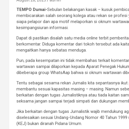
August 28, 2023
admin
TEMPO
Dumai-
Sebulan belakangan kasak – kusuk pembica
membicarakan salah seorang kolega atau rekan se profesi y
siapa pelapor dan apa motif melaporkan si oknum wartawan 
kesimpangsiuran informasi.
Dapat di pastikan disalah satu media online terbit pemberi
berkomentar. Diduga komentar dari tokoh tersebut ada kait
mengaitkan hanya sebatas menduga.
Pun, pada kesempatan ini tidak membahas terkait komenta
wartawan sampai dilaporkan kepada Aparat Penegak Hukum (A
dibeberapa group WhatsAap bahwa si oknum wartawan diber
Tentu sebagai sesama rekan Jurnalis kita sepantasnya ikut pr
membantu sesuai kapasitas masing – masing. Namun sebelum
berkaitan dengan tugas Jurnalistiknya atau tiada kaitan sama
seksama jangan sampai terjadi simpati dan dukungan memb
Jika berkaitan dengan tugas Jurnalistik wajib mendukung a
diselesaikan sesuai Undang-Undang Nomor 40 Tahun 1999 (U
(KEJ) bukan diranah Pidana Umum.