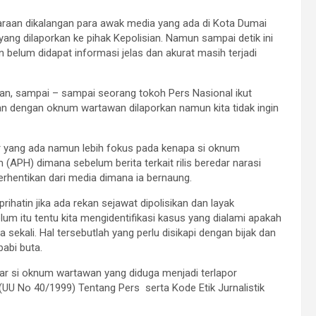
raan dikalangan para awak media yang ada di Kota Dumai
ang dilaporkan ke pihak Kepolisian. Namun sampai detik ini
belum didapat informasi jelas dan akurat masih terjadi
taan, sampai – sampai seorang tokoh Pers Nasional ikut
an dengan oknum wartawan dilaporkan namun kita tidak ingin
r yang ada namun lebih fokus pada kenapa si oknum
PH) dimana sebelum berita terkait rilis beredar narasi
hentikan dari media dimana ia bernaung.
ihatin jika ada rekan sejawat dipolisikan dan layak
 itu tentu kita mengidentifikasi kasus yang dialami apakah
 sekali. Hal tersebutlah yang perlu disikapi dengan bijak dan
abi buta.
gar si oknum wartawan yang diduga menjadi terlapor
U No 40/1999) Tentang Pers serta Kode Etik Jurnalistik