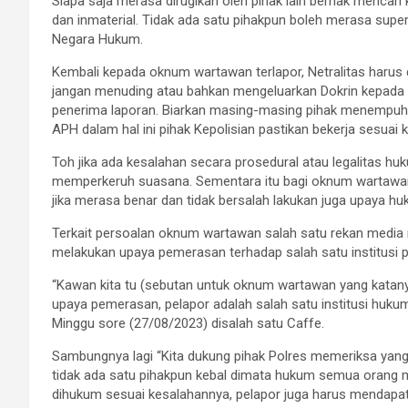
Siapa saja merasa dirugikan oleh pihak lain berhak mencari 
dan inmaterial. Tidak ada satu pihakpun boleh merasa superi
Negara Hukum.
Kembali kepada oknum wartawan terlapor, Netralitas haru
jangan menuding atau bahkan mengeluarkan Dokrin kepada sal
penerima laporan. Biarkan masing-masing pihak menempuh ja
APH dalam hal ini pihak Kepolisian pastikan bekerja sesua
Toh jika ada kesalahan secara prosedural atau legalitas h
memperkeruh suasana. Sementara itu bagi oknum wartawan 
jika merasa benar dan tidak bersalah lakukan juga upaya h
Terkait persoalan oknum wartawan salah satu rekan media
melakukan upaya pemerasan terhadap salah satu institusi
“Kawan kita tu (sebutan untuk oknum wartawan yang katanya
upaya pemerasan, pelapor adalah salah satu institusi huku
Minggu sore (27/08/2023) disalah satu Caffe.
Sambungnya lagi “Kita dukung pihak Polres memeriksa yang
tidak ada satu pihakpun kebal dimata hukum semua orang m
dihukum sesuai kesalahannya, pelapor juga harus mendapat 