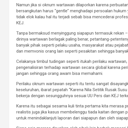
Namun jika si oknum wartawan dilaporkan karena perbuatann
bersangkutan harus “gentle” menghadapi persoalan hukum y
tidak elok kalau hal itu terjadi sebab bisa mencederai prof
KEJ.
Tanpa bermaksud menyinggung siapapun termasuk rekan –
dirinya wartawan berlagak paling benar, petantang-petente
banyak pihak seperti pelaku usaha, masyarakat atau pejabat
dan memvonis orang lain seperti pesakitan sehingga banyak
Celakanya timbul tudingan seperti itukah perilaku wartawan,
pengenalisiran terhadap wartawan secara global karena pe
jangan sehingga orang awam bisa memahami.
Perilaku oknum wartawan seperti itu tentu sangat disayan
keseluruhan, ibarat pepatah “Karena Nila Setitik Rusak Sus
bekerja dengan sesungguhnya sesuai UU Pers dan KEJ terk
Karena itu sebagai sesama kuli tinta pertama kita merasa 
realistis juga jika kasus membelenggu tiada kaitan dengan 
untuk menindaklanjuti laporan dari siapapun dan oleh siap