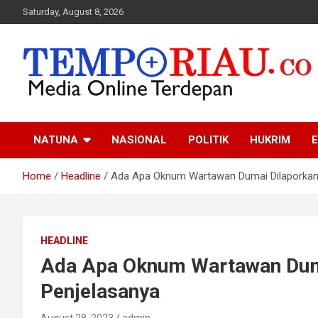
Skip
Saturday, August 8, 2026
to
content
Media Online Terdepan
Tempo Riau
NATUNA
NASIONAL
POLITIK
HUKRIM
E
Home
Headline
Ada Apa Oknum Wartawan Dumai Dilaporkan k
HEADLINE
Ada Apa Oknum Wartawan Dumai
Penjelasanya