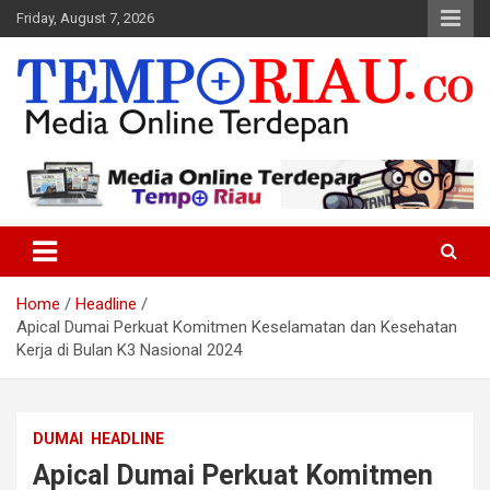
Skip
Friday, August 7, 2026
to
content
Media Online Terdepan
Tempo Riau
Home
Headline
Apical Dumai Perkuat Komitmen Keselamatan dan Kesehatan
Kerja di Bulan K3 Nasional 2024
DUMAI
HEADLINE
Apical Dumai Perkuat Komitmen