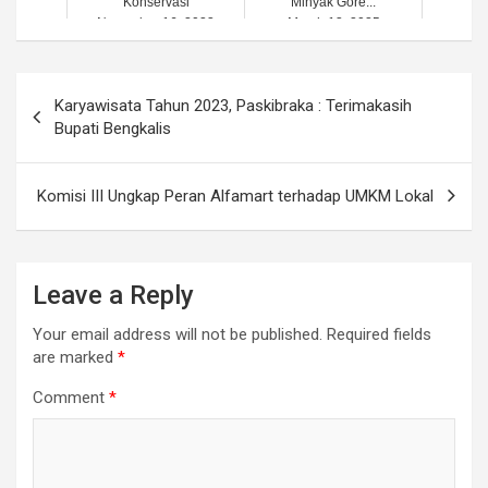
Konservasi
Minyak Gore...
November 16, 2023
March 13, 2025
Post
Karyawisata Tahun 2023, Paskibraka : Terimakasih
navigation
Bupati Bengkalis
Komisi III Ungkap Peran Alfamart terhadap UMKM Lokal
Leave a Reply
Your email address will not be published.
Required fields
are marked
*
Comment
*