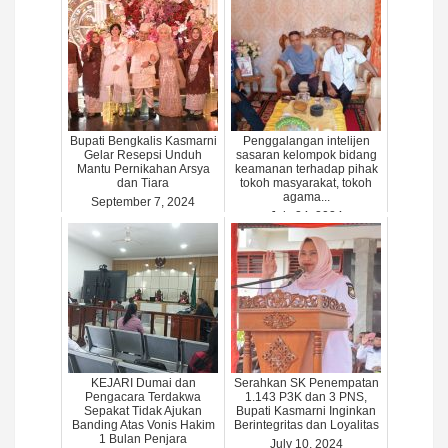
Bupati Bengkalis Kasmarni
Penggalangan intelijen
Gelar Resepsi Unduh
sasaran kelompok bidang
Mantu Pernikahan Arsya
keamanan terhadap pihak
dan Tiara
tokoh masyarakat, tokoh
agama...
September 7, 2024
July 24, 2024
KEJARI Dumai dan
Serahkan SK Penempatan
Pengacara Terdakwa
1.143 P3K dan 3 PNS,
Sepakat Tidak Ajukan
Bupati Kasmarni Inginkan
Banding Atas Vonis Hakim
Berintegritas dan Loyalitas
1 Bulan Penjara
July 10, 2024