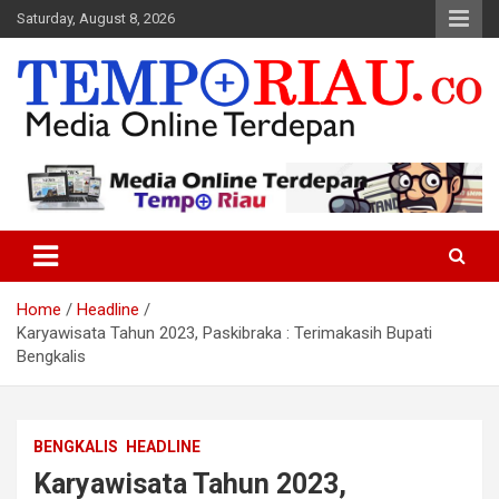
Skip
Saturday, August 8, 2026
to
content
Media Online Terdepan
Tempo Riau
Home
Headline
Karyawisata Tahun 2023, Paskibraka : Terimakasih Bupati
Bengkalis
BENGKALIS
HEADLINE
Karyawisata Tahun 2023,