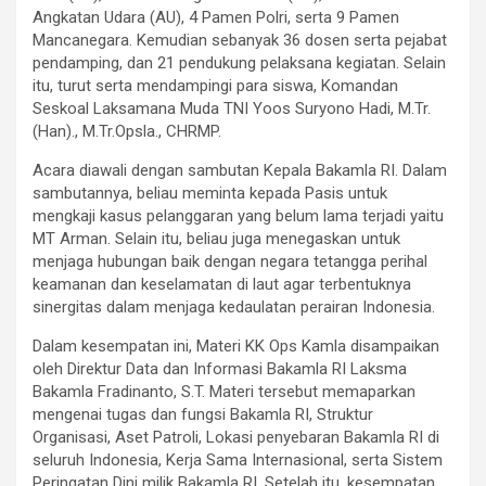
Angkatan Udara (AU), 4 Pamen Polri, serta 9 Pamen
Mancanegara. Kemudian sebanyak 36 dosen serta pejabat
pendamping, dan 21 pendukung pelaksana kegiatan. Selain
itu, turut serta mendampingi para siswa, Komandan
Seskoal Laksamana Muda TNI Yoos Suryono Hadi, M.Tr.
(Han)., M.Tr.Opsla., CHRMP.
Acara diawali dengan sambutan Kepala Bakamla RI. Dalam
sambutannya, beliau meminta kepada Pasis untuk
mengkaji kasus pelanggaran yang belum lama terjadi yaitu
MT Arman. Selain itu, beliau juga menegaskan untuk
menjaga hubungan baik dengan negara tetangga perihal
keamanan dan keselamatan di laut agar terbentuknya
sinergitas dalam menjaga kedaulatan perairan Indonesia.
Dalam kesempatan ini, Materi KK Ops Kamla disampaikan
oleh Direktur Data dan Informasi Bakamla RI Laksma
Bakamla Fradinanto, S.T. Materi tersebut memaparkan
mengenai tugas dan fungsi Bakamla RI, Struktur
Organisasi, Aset Patroli, Lokasi penyebaran Bakamla RI di
seluruh Indonesia, Kerja Sama Internasional, serta Sistem
Peringatan Dini milik Bakamla RI. Setelah itu, kesempatan