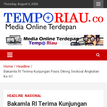
Skip
Thursday, August 6, 2026
to
content
Media Online Terdepan
Tempo Riau
Home
Headline
Bakamla RI Terima Kunjungan Pasis Dikreg Seskoal Angkatan
Ke-61
HEADLINE
NASIONAL
Bakamla RI Terima Kunjungan