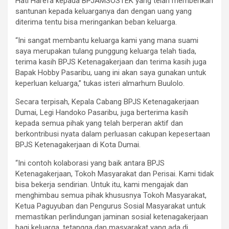
Hati Harefa kepada BPJAMSOSTEK yang telah memberikan
santunan kepada keluarganya dan dengan uang yang
diterima tentu bisa meringankan beban keluarga.
“Ini sangat membantu keluarga kami yang mana suami
saya merupakan tulang punggung keluarga telah tiada,
terima kasih BPJS Ketenagakerjaan dan terima kasih juga
Bapak Hobby Pasaribu, uang ini akan saya gunakan untuk
keperluan keluarga,” tukas isteri almarhum Buulolo.
Secara terpisah, Kepala Cabang BPJS Ketenagakerjaan
Dumai, Legi Handoko Pasaribu, juga berterima kasih
kepada semua pihak yang telah berperan aktif dan
berkontribusi nyata dalam perluasan cakupan kepesertaan
BPJS Ketenagakerjaan di Kota Dumai.
“Ini contoh kolaborasi yang baik antara BPJS
Ketenagakerjaan, Tokoh Masyarakat dan Perisai. Kami tidak
bisa bekerja sendirian. Untuk itu, kami mengajak dan
menghimbau semua pihak khususnya Tokoh Masyarakat,
Ketua Paguyuban dan Pengurus Sosial Masyarakat untuk
memastikan perlindungan jaminan sosial ketenagakerjaan
bagi keluarga, tetangga dan masyarakat yang ada di