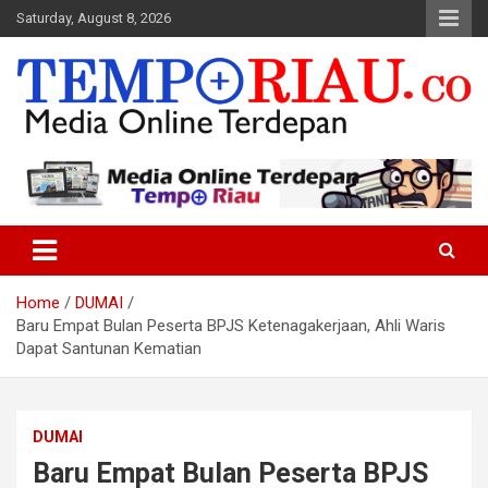
Skip
Saturday, August 8, 2026
to
content
Media Online Terdepan
Tempo Riau
Home
DUMAI
Baru Empat Bulan Peserta BPJS Ketenagakerjaan, Ahli Waris
Dapat Santunan Kematian
DUMAI
Baru Empat Bulan Peserta BPJS