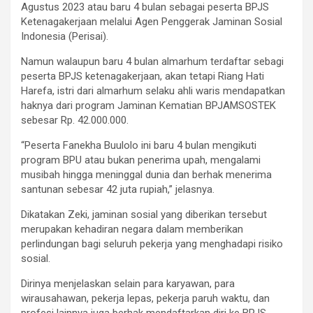
Agustus 2023 atau baru 4 bulan sebagai peserta BPJS
Ketenagakerjaan melalui Agen Penggerak Jaminan Sosial
Indonesia (Perisai).
Namun walaupun baru 4 bulan almarhum terdaftar sebagi
peserta BPJS ketenagakerjaan, akan tetapi Riang Hati
Harefa, istri dari almarhum selaku ahli waris mendapatkan
haknya dari program Jaminan Kematian BPJAMSOSTEK
sebesar Rp. 42.000.000.
“Peserta Fanekha Buulolo ini baru 4 bulan mengikuti
program BPU atau bukan penerima upah, mengalami
musibah hingga meninggal dunia dan berhak menerima
santunan sebesar 42 juta rupiah,” jelasnya.
Dikatakan Zeki, jaminan sosial yang diberikan tersebut
merupakan kehadiran negara dalam memberikan
perlindungan bagi seluruh pekerja yang menghadapi risiko
sosial.
Dirinya menjelaskan selain para karyawan, para
wirausahawan, pekerja lepas, pekerja paruh waktu, dan
profesi lainnya juga berhak mendaftarkan diri ke BPJS