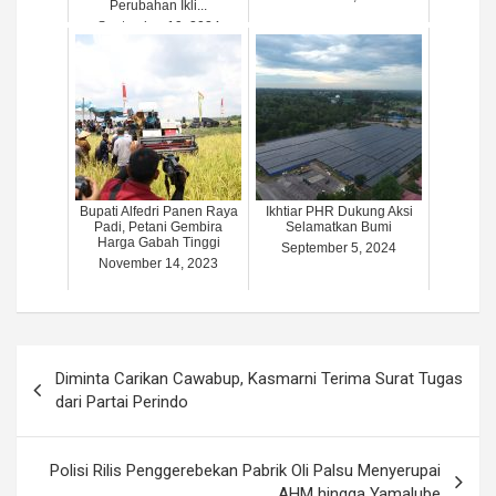
Perubahan Ikli...
September 19, 2024
Bupati Alfedri Panen Raya
Ikhtiar PHR Dukung Aksi
Padi, Petani Gembira
Selamatkan Bumi
Harga Gabah Tinggi
September 5, 2024
November 14, 2023
Post
Diminta Carikan Cawabup, Kasmarni Terima Surat Tugas
navigation
dari Partai Perindo
Polisi Rilis Penggerebekan Pabrik Oli Palsu Menyerupai
AHM hingga Yamalube