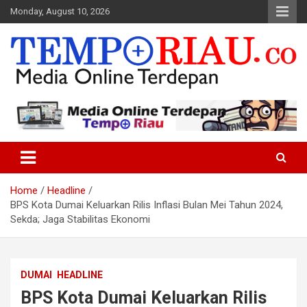
Skip
Monday, August 10, 2026
to
content
Media Online Terdepan
Tempo Riau
Home
Headline
BPS Kota Dumai Keluarkan Rilis Inflasi Bulan Mei Tahun 2024,
Sekda; Jaga Stabilitas Ekonomi
DUMAI
HEADLINE
BPS Kota Dumai Keluarkan Rilis