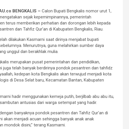
U.co BENGKALIS –
Calon Bupati Bengkalis nomor urut 1,
mengatakan sejak kepemimpinannya, pemerintah
en terus memberikan perhatian dan dorongan lebih kepada
antren dan Tahfiz Qur’an di Kabupaten Bengkalis, Riau.
telah dilakukan Kasmarni saat dirinya menjabat bupati
sebelumnya. Menurutnya, guna melahirkan sumber daya
ng unggul dan berakhlak mulia.
kalis merupakan pusat pemerintahan dan pendidikan,
ni juga telah banyak berdirinya pondok pesantren dan tahfidz
syaallah, kedepan kota Bengkalis akan terwujud menjadi kota
logis di Desa Selat baru, Kecamatan Bantan, Kabupaten
arni hadir menggunakan kemeja putih, berjilbab abu abu itu,
ambutan antusias dari warga setempat yang hadir.
dengan banyaknya pondok pesantren dan Tahfiz Qur’an di
ini akan menjadi acuan sehingga banyak anak anak
n mondok disini,” terang Kasmarni.