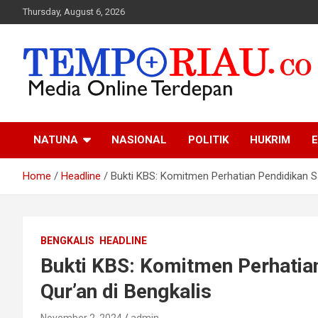
Skip
Thursday, August 6, 2026
to
content
Media Online Terdepan
Tempo Riau
NATUNA
NASIONAL
POLITIK
HUKRIM
E
Home
Headline
Bukti KBS: Komitmen Perhatian Pendidikan Sa
BENGKALIS
HEADLINE
Bukti KBS: Komitmen Perhatian
Qur’an di Bengkalis