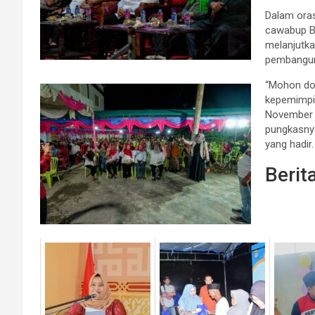
Dalam oras
cawabup B
melanjutka
pembangun
“Mohon doa
kepemimpin
November 
pungkasny
yang hadir.
Berit