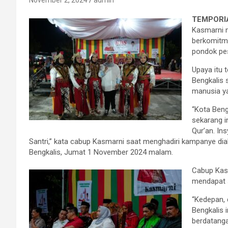
November 2, 2024
admin
TEMPORIA
Kasmarni 
berkomitm
pondok pes
Upaya itu 
Bengkalis 
manusia ya
“Kota Beng
sekarang i
Qur’an. In
Santri,” kata cabup Kasmarni saat menghadiri kampanye dia
Bengkalis, Jumat 1 November 2024 malam.
Cabup Kasm
mendapat s
“Kedepan, 
Bengkalis 
berdatanga