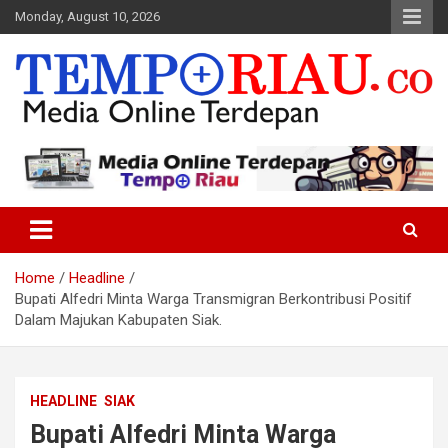
Skip
Monday, August 10, 2026
to
content
Media Online Terdepan
Tempo Riau
Home
Headline
Bupati Alfedri Minta Warga Transmigran Berkontribusi Positif
Dalam Majukan Kabupaten Siak.
HEADLINE
SIAK
Bupati Alfedri Minta Warga