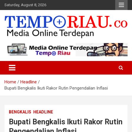
Skip
Saturday, August 8, 2026
to
content
Media Online Terdepan
Tempo Riau
Home
Headline
Bupati Bengkalis Ikuti Rakor Rutin Pengendalian Inflasi
BENGKALIS
HEADLINE
Bupati Bengkalis Ikuti Rakor Rutin
Pengendalian Inflasi