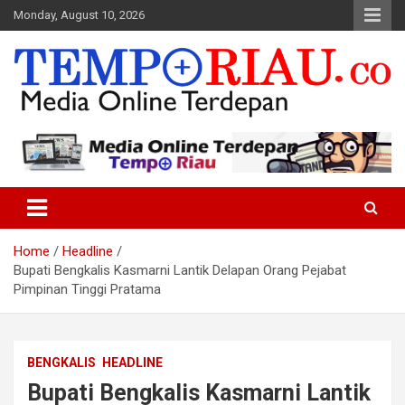
Skip
Monday, August 10, 2026
to
content
Media Online Terdepan
Tempo Riau
Home
Headline
Bupati Bengkalis Kasmarni Lantik Delapan Orang Pejabat
Pimpinan Tinggi Pratama
BENGKALIS
HEADLINE
Bupati Bengkalis Kasmarni Lantik