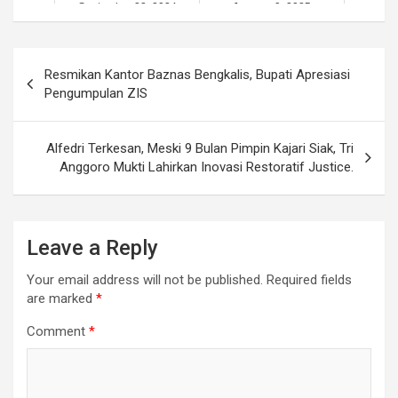
September 22, 2024
January 9, 2025
Post
Resmikan Kantor Baznas Bengkalis, Bupati Apresiasi
navigation
Pengumpulan ZIS
Alfedri Terkesan, Meski 9 Bulan Pimpin Kajari Siak, Tri
Anggoro Mukti Lahirkan Inovasi Restoratif Justice.
Leave a Reply
Your email address will not be published.
Required fields
are marked
*
Comment
*