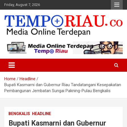
Skip
Friday, August 7, 2026
to
content
Media Online Terdepan
Tempo Riau
Home
Headline
Bupati Kasmarni dan Gubernur Riau Tandatangani Kesepakatan
Pembangunan Jembatan Sungai Pakning-Pulau Bengkalis
BENGKALIS
HEADLINE
Bupati Kasmarni dan Gubernur