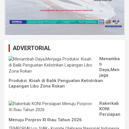
ADVERTORIAL
Menamba
h
Daya,Men
jaga
Produksi: Kisah di Balik Penguatan Kelistrikan
Lapangan Libo Zona Rokan
...
Rakerkab
KONI
Persiapan
Menuju Porprov XI Riau Tahun 2026
TEMPORIAU.co SIAK- Komite Olahraga Nasional Indonesia