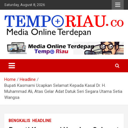
Skip
Saturday, August 8, 2026
to
content
Media Online Terdepan
Tempo Riau
Home
Headline
Bupati Kasmarni Ucapkan Selamat Kepada Kasal Dr. H.
Muhammad Ali, Atas Gelar Adat Datuk Seri Segara Utama Setia
Wangsa
BENGKALIS
HEADLINE