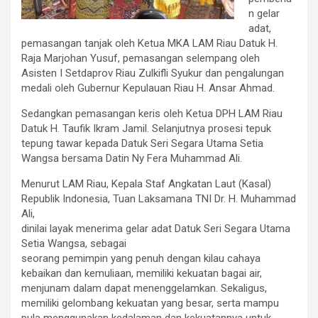
n gelar
adat,
pemasangan tanjak oleh Ketua MKA LAM Riau Datuk H.
Raja Marjohan Yusuf, pemasangan selempang oleh
Asisten I Setdaprov Riau Zulkifli Syukur dan pengalungan
medali oleh Gubernur Kepulauan Riau H. Ansar Ahmad.
Sedangkan pemasangan keris oleh Ketua DPH LAM Riau
Datuk H. Taufik Ikram Jamil. Selanjutnya prosesi tepuk
tepung tawar kepada Datuk Seri Segara Utama Setia
Wangsa bersama Datin Ny Fera Muhammad Ali.
Menurut LAM Riau, Kepala Staf Angkatan Laut (Kasal)
Republik Indonesia, Tuan Laksamana TNI Dr. H. Muhammad
Ali,
dinilai layak menerima gelar adat Datuk Seri Segara Utama
Setia Wangsa, sebagai
seorang pemimpin yang penuh dengan kilau cahaya
kebaikan dan kemuliaan, memiliki kekuatan bagai air,
menjunam dalam dapat menenggelamkan. Sekaligus,
memiliki gelombang kekuatan yang besar, serta mampu
pula menggunakan kedalaman dan kekuatannya untuk