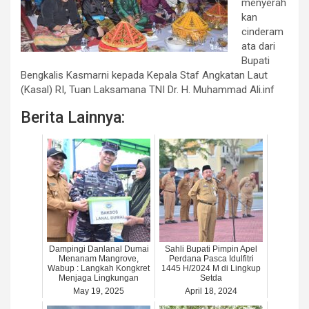
menyerah
kan
cinderam
ata dari
Bupati
Bengkalis Kasmarni kepada Kepala Staf Angkatan Laut
(Kasal) RI, Tuan Laksamana TNI Dr. H. Muhammad Ali.inf
Berita Lainnya:
Dampingi Danlanal Dumai
Sahli Bupati Pimpin Apel
Menanam Mangrove,
Perdana Pasca Idulfitri
Wabup : Langkah Kongkret
1445 H/2024 M di Lingkup
Menjaga Lingkungan
Setda
May 19, 2025
April 18, 2024