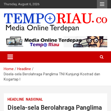
Skip
Thursday, August 6, 2026
to
content
Media Online Terdepan
Tempo Riau
Home
Headline
Disela-sela Berolahraga Panglima TNI Kunjungi Kostrad dan
Kogartap l
HEADLINE
NASIONAL
Disela-sela Berolahraga Panglima