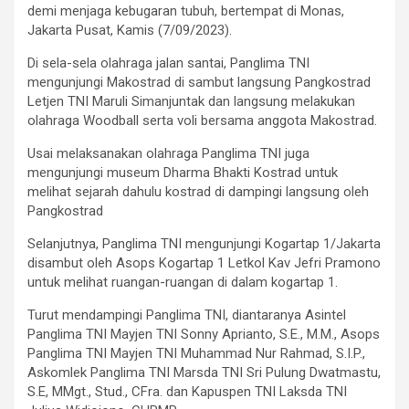
demi menjaga kebugaran tubuh, bertempat di Monas,
Jakarta Pusat, Kamis (7/09/2023).
Di sela-sela olahraga jalan santai, Panglima TNI
mengunjungi Makostrad di sambut langsung Pangkostrad
Letjen TNI Maruli Simanjuntak dan langsung melakukan
olahraga Woodball serta voli bersama anggota Makostrad.
Usai melaksanakan olahraga Panglima TNI juga
mengunjungi museum Dharma Bhakti Kostrad untuk
melihat sejarah dahulu kostrad di dampingi langsung oleh
Pangkostrad
Selanjutnya, Panglima TNI mengunjungi Kogartap 1/Jakarta
disambut oleh Asops Kogartap 1 Letkol Kav Jefri Pramono
untuk melihat ruangan-ruangan di dalam kogartap 1.
Turut mendampingi Panglima TNI, diantaranya Asintel
Panglima TNI Mayjen TNI Sonny Aprianto, S.E., M.M., Asops
Panglima TNI Mayjen TNI Muhammad Nur Rahmad, S.I.P.,
Askomlek Panglima TNI Marsda TNI Sri Pulung Dwatmastu,
S.E, MMgt., Stud., CFra. dan Kapuspen TNI Laksda TNI