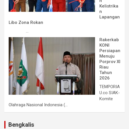
n
Kelistrika
n
Lapangan
Libo Zona Rokan
...
Rakerkab
KONI
Persiapan
Menuju
Porprov XI
Riau
Tahun
2026
TEMPORIA
U.co SIAK-
Komite
Olahraga Nasional Indonesia (...
Bengkalis