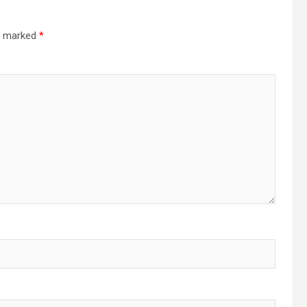
re marked
*