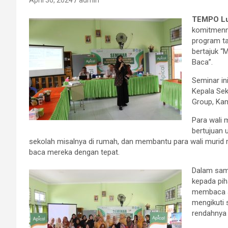
April 30, 2024
admin
TEMPO L
komitmenn
program t
bertajuk “
Baca”.
Seminar in
Kepala Sek
Group, Kam
Para wali 
bertujuan 
sekolah misalnya di rumah, dan membantu para wali murid
baca mereka dengan tepat.
Dalam sam
kepada pi
membaca a
mengikuti 
rendahnya 