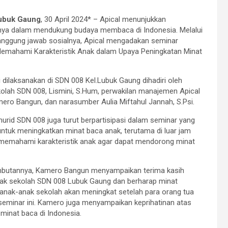
ubuk Gaung
, 30 April 2024* – Apical menunjukkan
ya dalam mendukung budaya membaca di Indonesia. Melalui
anggung jawab sosialnya, Apical mengadakan seminar
Memahami Karakteristik Anak dalam Upaya Peningkatan Minat
i dilaksanakan di SDN 008 Kel.Lubuk Gaung dihadiri oleh
olah SDN 008, Lismini, S.Hum, perwakilan manajemen Apical
ero Bangun, dan narasumber Aulia Miftahul Jannah, S.Psi.
murid SDN 008 juga turut berpartisipasi dalam seminar yang
untuk meningkatkan minat baca anak, terutama di luar jam
 memahami karakteristik anak agar dapat mendorong minat
butannya, Kamero Bangun menyampaikan terima kasih
hak sekolah SDN 008 Lubuk Gaung dan berharap minat
nak-anak sekolah akan meningkat setelah para orang tua
seminar ini. Kamero juga menyampaikan keprihatinan atas
minat baca di Indonesia.