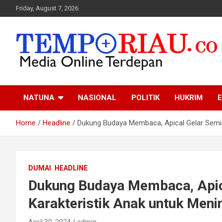
Skip
Friday, August 7, 2026
to
content
Media Online Terdepan
Tempo Riau
NATUNA
NASIONAL
POLITIK
HUKRIM
E
Home
Headline
Dukung Budaya Membaca, Apical Gelar Semi
DUMAI
HEADLINE
Dukung Budaya Membaca, Api
Karakteristik Anak untuk Meni