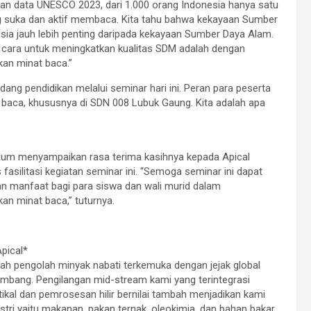
an data UNESCO 2023, dari 1.000 orang Indonesia hanya satu
g suka dan aktif membaca. Kita tahu bahwa kekayaan Sumber
ia jauh lebih penting daripada kekayaan Sumber Daya Alam.
 cara untuk meningkatkan kualitas SDM adalah dengan
an minat baca.”
dang pendidikan melalui seminar hari ini. Peran para peserta
baca, khususnya di SDN 008 Lubuk Gaung. Kita adalah apa
Hum menyampaikan rasa terima kasihnya kepada Apical
 fasilitasi kegiatan seminar ini. “Semoga seminar ini dapat
 manfaat bagi para siswa dan wali murid dalam
an minat baca,” tuturnya.
pical*
lah pengolah minyak nabati terkemuka dengan jejak global
mbang. Pengilangan mid-stream kami yang terintegrasi
tikal dan pemrosesan hilir bernilai tambah menjadikan kami
ri yaitu makanan, pakan ternak, oleokimia, dan bahan bakar