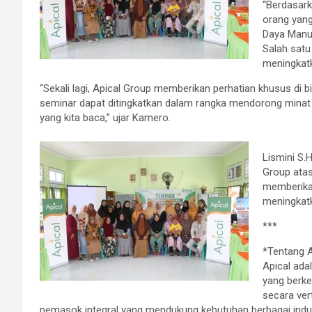
“Berdasark
orang yan
Daya Manus
Salah satu
meningkatk
“Sekali lagi, Apical Group memberikan perhatian khusus di bi
seminar dapat ditingkatkan dalam rangka mendorong minat 
yang kita baca,” ujar Kamero.
Lismini S.
Group atas
memberikan
meningkatk
***
*Tentang A
Apical ada
yang berke
secara ver
pemasok integral yang mendukung kebutuhan berbagai indust