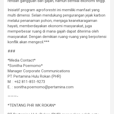
rendah gangguan dari gajah, namun bernilai ekonomi tinggi.
Inisiatif program agroforestri ini memiliki manfaat yang
multi dimensi. Selain mendukung pengurangan jejak karbon
melalui penanaman pohon, menjaga keanekaragaman
hayati, memberdayakan ekonomi masyarakat, juga
memperbesar ruang di mana gajah dapat diterima oleh
masyarakat. Dengan demikian ruang-ruang yang berpotensi
konflik akan mengecil.***
###
*Media Contact*
*Sonitha Poernomo*
Manager Corporate Communications
PT. Pertamina Hulu Rokan (PHR)
M. : +62 811-851-9273
E.. : sonitha.poernomo@pertamina.com
———-
*TENTANG PHR WK ROKAN*