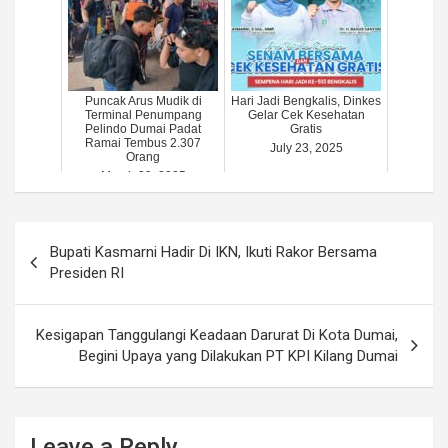
Puncak Arus Mudik di
Hari Jadi Bengkalis, Dinkes
Terminal Penumpang
Gelar Cek Kesehatan
Pelindo Dumai Padat
Gratis
Ramai Tembus 2.307
July 23, 2025
Orang
March 29, 2025
Post
Bupati Kasmarni Hadir Di IKN, Ikuti Rakor Bersama
navigation
Presiden RI
Kesigapan Tanggulangi Keadaan Darurat Di Kota Dumai,
Begini Upaya yang Dilakukan PT KPI Kilang Dumai
Leave a Reply