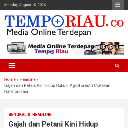
Skip
Monday, August 10, 2026
to
content
Media Online Terdepan
Tempo Riau
Home
Headline
Gajah dan Petani Kini Hidup Rukun, Agroforestri Ciptakan
Harmonisasi
BENGKALIS
HEADLINE
Gajah dan Petani Kini Hidup