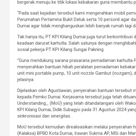
bergerak menuju ke titik lokasi kebakaran guna membantu
“Pada saat kejadian tersebut kami mengerahkan mobil pem
Perumahan Pertamina Bukit Datuk serta 10 personil agar
Dumai agar tidak menghanguskan lebih banyak rumah lagi d
Tak hanya itu, PT KPI Kilang Dumai juga turut berkontribu
keadaan darurat karhutla. Salah satunya dengan menghiba
sosial pekerja PT KPI Kilang Sungai Pakning.
“Guna mendukung sarana prasarana pemadaman karhutla Pem
menyerahkan bantuan hibah peralatan pemadaman kebakara
unit mini portable pump, 10 unit nozzle Gambut (nozgam), da
jelasnya.
Dijelaskan oleh Agustiawan, penyerahan bantuan tersebut
kepada Pemko Dumai. Kerjasama tersebut juga telah dit
Understanding_ (MoU) yang telah ditandatangani oleh Wak
KPI Kilang Dumai, Didik Subagyo pada 31 Agustus 2024 ya
sinkronisasi dan sinergitas.
MoU tersebut kemudian direalisasikan melalui penyerahan 
(Kalaksa) BPBD Kota Dumai, Irawan Sukma AP, MSi dan Mana