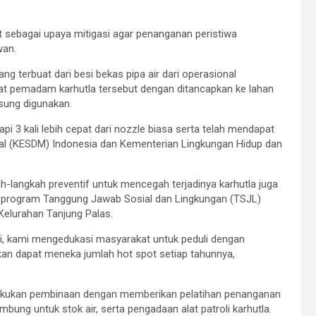
t sebagai upaya mitigasi agar penanganan peristiwa
wan.
 terbuat dari besi bekas pipa air dari operasional
alat pemadam karhutla tersebut dengan ditancapkan ke lahan
sung digunakan.
3 kali lebih cepat dari nozzle biasa serta telah mendapat
al (KESDM) Indonesia dan Kementerian Lingkungan Hidup dan
-langkah preventif untuk mencegah terjadinya karhutla juga
tu program Tanggung Jawab Sosial dan Lingkungan (TSJL)
elurahan Tanjung Palas.
, kami mengedukasi masyarakat untuk peduli dengan
pkan dapat meneka jumlah hot spot setiap tahunnya,
akukan pembinaan dengan memberikan pelatihan penanganan
ung untuk stok air, serta pengadaan alat patroli karhutla.