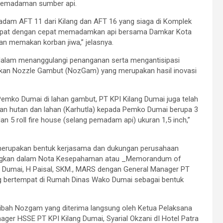
 pemadaman sumber api.
adam AFT 11 dari Kilang dan AFT 16 yang siaga di Komplek
 dapat dengan cepat memadamkan api bersama Damkar Kota
an memakan korban jiwa,” jelasnya.
si dalam menanggulangi penanganan serta mengantisipasi
hkan Nozzle Gambut (NozGam) yang merupakan hasil inovasi
ko Dumai di lahan gambut, PT KPI Kilang Dumai juga telah
n hutan dan lahan (Karhutla) kepada Pemko Dumai berupa 3
n 5 roll fire house (selang pemadam api) ukuran 1,5 inch,”
 merupakan bentuk kerjasama dan dukungan perusahaan
uangkan dalam Nota Kesepahaman atau _Memorandum of
o Dumai, H Paisal, SKM., MARS dengan General Manager PT
ng bertempat di Rumah Dinas Wako Dumai sebagai bentuk
hibah Nozgam yang diterima langsung oleh Ketua Pelaksana
ger HSSE PT KPI Kilang Dumai, Syarial Okzani dI Hotel Patra