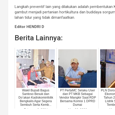
Langkah preventif lain yang dilakukan adalah pembentuka
gambut menjadi pertanian hortikultura dan budidaya sorgum.
lahan tidur yang tidak dimanfaatkan.
Editor HENDRI D
Berita Lainnya:
Wakil Bupati Bagus
PT PertaMC Selaku User
PLN Doro
Santoso Besuk dan
dan PT MKB Sebagai
Ekonom
Do’akan Kadiskominfotik
Vendor Mangkir Saat RDP
Tahun 
Bengkalis Agar Segera
Bersama Komisi 1 DPRD
Listrik 
Sembuh Serta Kemb...
Dumai
Tembu
February 6, 2024
May 26, 2026
Mar