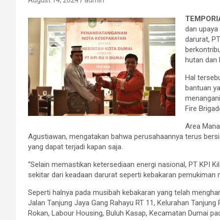
August 14, 2024
admin
TEMPORIA
dan upaya
darurat, P
berkontrib
hutan dan 
Hal terseb
bantuan y
menangani 
Fire Briga
Area Manag
Agustiawan, mengatakan bahwa perusahaannya terus bersi
yang dapat terjadi kapan saja.
“Selain memastikan ketersediaan energi nasional, PT KPI Ki
sekitar dari keadaan darurat seperti kebakaran pemukiman ma
Seperti halnya pada musibah kebakaran yang telah menghan
Jalan Tanjung Jaya Gang Rahayu RT 11, Kelurahan Tanjung P
Rokan, Labour Housing, Buluh Kasap, Kecamatan Dumai pad