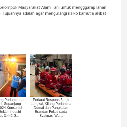
n Kelompok Masyarakat Alam Tani untuk mengggarap lahan
 Tujuannya adalah agar mengurangi risiko karhutla akibat
ng Pertumbuhan
Perkuat Respons Banjir
i, Sepanjang
Langkat, Kilang Pertamina
2024 Konsumsi
Dumai dan Pangkalan
Sektor Industri
Brandan Fokus pada
s 3.442 G...
Evakuasi War...
ch 4, 2025
December 2, 2025