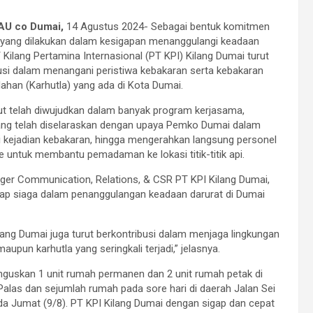
U co Dumai,
14 Agustus 2024- Sebagai bentuk komitmen
 yang dilakukan dalam kesigapan menanggulangi keadaan
T Kilang Pertamina Internasional (PT KPI) Kilang Dumai turut
usi dalam menangani peristiwa kebakaran serta kebakaran
lahan (Karhutla) yang ada di Kota Dumai.
ut telah diwujudkan dalam banyak program kerjasama,
ang telah diselaraskan dengan upaya Pemko Dumai dalam
kejadian kebakaran, hingga mengerahkan langsung personel
de untuk membantu pemadaman ke lokasi titik-titik api.
er Communication, Relations, & CSR PT KPI Kilang Dumai,
ap siaga dalam penanggulangan keadaan darurat di Dumai
lang Dumai juga turut berkontribusi dalam menjaga lingkungan
upun karhutla yang seringkali terjadi,” jelasnya.
guskan 1 unit rumah permanen dan 2 unit rumah petak di
alas dan sejumlah rumah pada sore hari di daerah Jalan Sei
a Jumat (9/8). PT KPI Kilang Dumai dengan sigap dan cepat