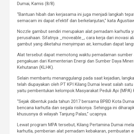
Dumai, Kamis (8/8).
“Bantuan hibah dan kerjasama ini juga menjadi langkah tepa
semacam ini dapat efektif dan berkelanjutan,” kata Agustia
Nozzle gambut sendiri merupakan alat pemadam karhutla yang
perusahaan. Sifatnya _moveable_, cara kerja dari inovasi 
gambut yang diketahui menyimpan air, kemudian dapat lang
Alat tersebut dapat memotong waktu pemadaman sumber api 
pengakuan dari Kementerian Energi dan Sumber Daya Miner
Kehutanan (KLHK).
Selain membantu menanggulangi pada saat kejadian, langkah
telah diupayakan oleh PT KPI Kilang Dumai lewat salah sa
yaitu pembentukan kelompok Masyarakat Peduli Api (MPA) K
“Sejak dibentuk pada tahun 2017 bersama BPBD Kota Dumai
bencana karhutla dan segala risikonya. Sehingga ini dihara
khususnya di wilayah Tanjung Palas,” ucapnya.
Lewat program MPA tersebut, Kilang Pertamina Dumai mel
karhutla, pemberian alat pemadam kebakaran, pembuatan emb