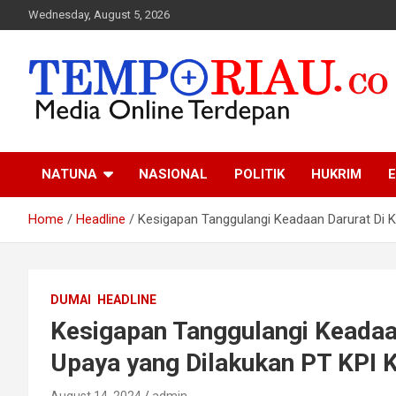
Skip
Wednesday, August 5, 2026
to
content
Media Online Terdepan
Tempo Riau
NATUNA
NASIONAL
POLITIK
HUKRIM
E
Home
Headline
Kesigapan Tanggulangi Keadaan Darurat Di K
DUMAI
HEADLINE
Kesigapan Tanggulangi Keadaan
Upaya yang Dilakukan PT KPI 