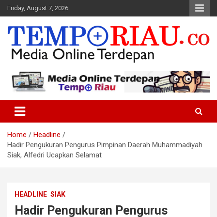
Skip
Friday, August 7, 2026
to
content
Media Online Terdepan
Tempo Riau
Home
Headline
Hadir Pengukuran Pengurus Pimpinan Daerah Muhammadiyah
Siak, Alfedri Ucapkan Selamat
HEADLINE
SIAK
Hadir Pengukuran Pengurus