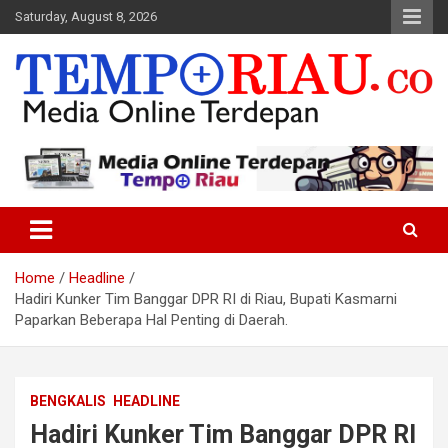
Skip
Saturday, August 8, 2026
to
content
Media Online Terdepan
Tempo Riau
Home
Headline
Hadiri Kunker Tim Banggar DPR RI di Riau, Bupati Kasmarni
Paparkan Beberapa Hal Penting di Daerah.
BENGKALIS
HEADLINE
Hadiri Kunker Tim Banggar DPR RI