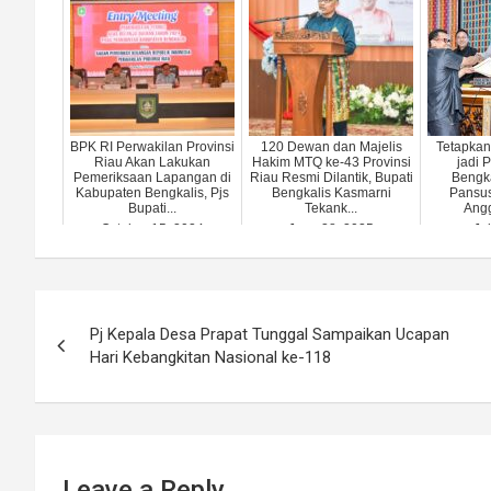
BPK RI Perwakilan Provinsi
120 Dewan dan Majelis
Tetapka
Riau Akan Lakukan
Hakim MTQ ke-43 Provinsi
jadi 
Pemeriksaan Lapangan di
Riau Resmi Dilantik, Bupati
Bengka
Kabupaten Bengkalis, Pjs
Bengkalis Kasmarni
Pansus
Bupati...
Tekank...
Ang
October 15, 2024
June 28, 2025
Ju
Post
Pj Kepala Desa Prapat Tunggal Sampaikan Ucapan
navigation
Hari Kebangkitan Nasional ke-118
Leave a Reply