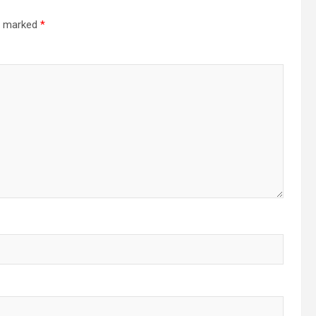
re marked
*