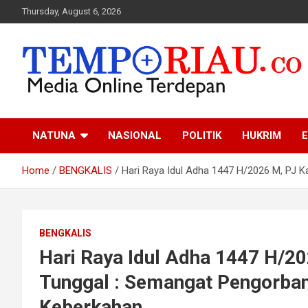
Skip
Thursday, August 6, 2026
to
content
Media Online Terdepan
Tempo Riau
NATUNA
NASIONAL
POLITIK
HUKRIM
E
Home
BENGKALIS
Hari Raya Idul Adha 1447 H/2026 M, PJ
BENGKALIS
Hari Raya Idul Adha 1447 H/2
Tunggal : Semangat Pengorb
Keberkahan