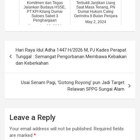
Komitmen dan Tegas
Terbukti Janjikan Uang
Jalankan Budaya HSSE,
Saat Masa Tenang, PN
PT KPI Kilang Dumai
Dumai Hukum Caleg
Sukses Sabet 3
Gerindra 8 Bulan Penjara
Penghargaan
May 2, 2024
November 22, 2024
Post
Hari Raya Idul Adha 1447 H/2026 M, PJ Kades Perapat
navigation
Tunggal : Semangat Pengorbanan Membawa Kebaikan
dan Keberkahan
Usai Senam Pagi, ‘Gotong Royong’ pun Jadi Target
Relawan SPPG Sungai Alam
Leave a Reply
Your email address will not be published.
Required fields
are marked
*