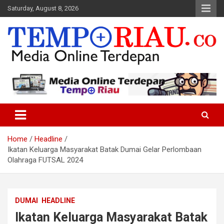
Skip
Saturday, August 8, 2026
to
content
Media Online Terdepan
Tempo Riau
Home
Headline
Ikatan Keluarga Masyarakat Batak Dumai Gelar Perlombaan
Olahraga FUTSAL 2024
DUMAI
HEADLINE
Ikatan Keluarga Masyarakat Batak