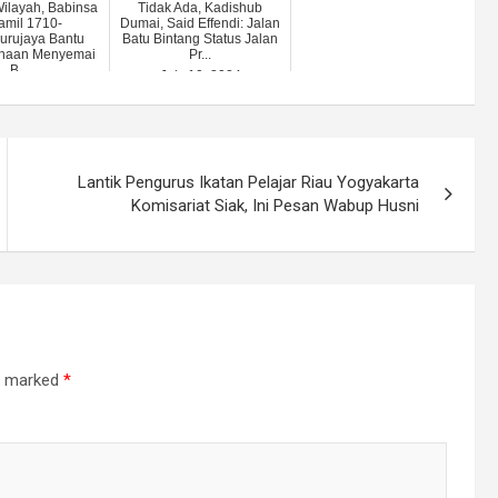
ilayah, Babinsa
Tidak Ada, Kadishub
amil 1710-
Dumai, Said Effendi: Jalan
urujaya Bantu
Batu Bintang Status Jalan
inaan Menyemai
Pr...
B...
July 10, 2024
st 26, 2023
Lantik Pengurus Ikatan Pelajar Riau Yogyakarta
Komisariat Siak, Ini Pesan Wabup Husni
re marked
*