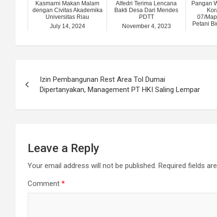
Kasmarni Makan Malam
Alfedri Terima Lencana
Pangan W
dengan Civitas Akademika
Bakti Desa Dari Mendes
Kor
Universitas Riau
PDTT
07/Map
Petani B
July 14, 2024
November 4, 2023
Augu
Post
Izin Pembangunan Rest Area Tol Dumai
navigation
Dipertanyakan, Management PT HKI Saling Lempar
Leave a Reply
Your email address will not be published.
Required fields a
Comment
*