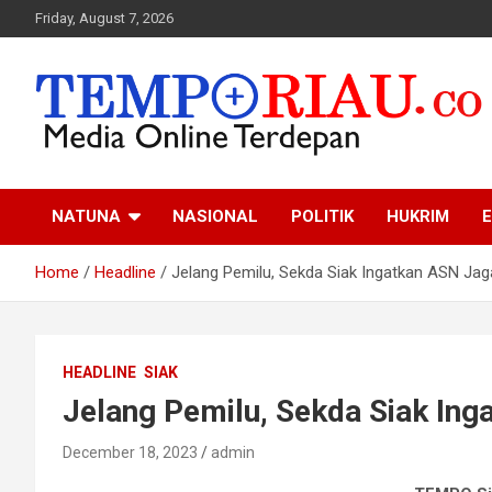
Skip
Friday, August 7, 2026
to
content
Media Online Terdepan
Tempo Riau
NATUNA
NASIONAL
POLITIK
HUKRIM
E
Home
Headline
Jelang Pemilu, Sekda Siak Ingatkan ASN Jaga
HEADLINE
SIAK
Jelang Pemilu, Sekda Siak Ing
December 18, 2023
admin