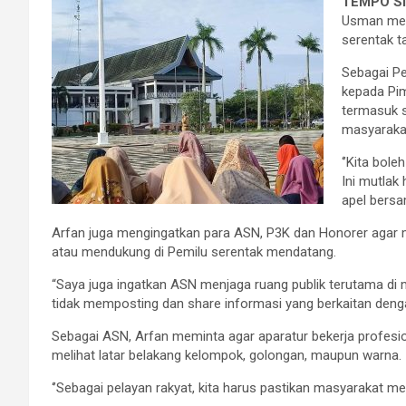
TEMPO Si
Usman meng
serentak 
Sebagai Pe
kepada Pim
termasuk s
masyaraka
‘’Kita bole
Ini mutlak 
apel bersa
Arfan juga mengingatkan para ASN, P3K dan Honorer agar m
atau mendukung di Pemilu serentak mendatang.
“Saya juga ingatkan ASN menjaga ruang publik terutama di 
tidak memposting dan share informasi yang berkaitan dengan
Sebagai ASN, Arfan meminta agar aparatur bekerja profes
melihat latar belakang kelompok, golongan, maupun warna.
‘’Sebagai pelayan rakyat, kita harus pastikan masyarakat me