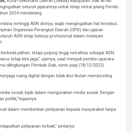
ak,
Kota–Sekretaris Daerah (Sekda) kabupaten Siak Arfan
ingatkan seluruh jajarannya untuk tetap netral jelang Pemilu
tahun 2024 mendatang.
mbina tertinggi ASN dirinya, wajib mengingatkan hal tersebut,
pinan Organisasi Perangkat Daerah (OPD) dan jajaran
eluruh ASN tetap bekerja profesional dalam melayani
t.
h berbeda pilihan, tetapi junjung tinggi netralitas sebagai ASN.
harus tetap kita jaga,’’ ujarnya, saat menjadi pembin upacara
ma dilingkungan Pemkab Siak, senin pagi (18/12/2023).
enjaga ruang digital dengan tidak ikut-ikutan memposting
media sosial, bijak dalam mengunakan media sosial. Dengan
 politik,”tegasnya.
ional dalam memberikan pelayanan kepada masyarakat tanpa
ndapatkan pelayanan terbaik,’’ pintanya.