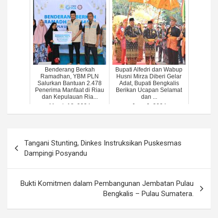
Benderang Berkah
Bupati Alfedri dan Wabup
Ramadhan, YBM PLN
Husni Mirza Diberi Gelar
Salurkan Bantuan 2.478
Adat, Bupati Bengkalis
Penerima Manfaat di Riau
Berikan Ucapan Selamat
dan Kepulauan Ria...
dan ...
March 18, 2024
June 9, 2024
Post
Tangani Stunting, Dinkes Instruksikan Puskesmas
navigation
Dampingi Posyandu
Bukti Komitmen dalam Pembangunan Jembatan Pulau
Bengkalis – Pulau Sumatera.