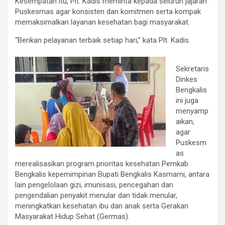
Kesempatan itu, Plt. Kadis meminta kepada seluruh jajaran
Puskesmas agar konsisten dan komitmen serta kompak
memaksimalkan layanan kesehatan bagi masyarakat.
“Berikan pelayanan terbaik setiap hari,” kata Plt. Kadis.
Sekretaris
Dinkes
Bengkalis
ini juga
menyamp
aikan,
agar
Puskesm
as
merealisasikan program prioritas kesehatan Pemkab
Bengkalis kepemimpinan Bupati Bengkalis Kasmarni, antara
lain pengelolaan gizi, imunisasi, pencegahan dan
pengendalian penyakit menular dan tidak menular,
meningkatkan kesehatan ibu dan anak serta Gerakan
Masyarakat Hidup Sehat (Germas).