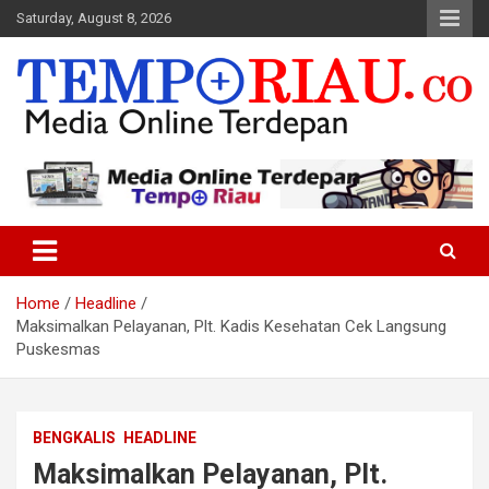
Skip
Saturday, August 8, 2026
to
content
Media Online Terdepan
Tempo Riau
Home
Headline
Maksimalkan Pelayanan, Plt. Kadis Kesehatan Cek Langsung
Puskesmas
BENGKALIS
HEADLINE
Maksimalkan Pelayanan, Plt.