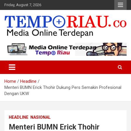
Skip
Friday, August 7, 2026
to
content
Media Online Terdepan
Tempo Riau
Home
Headline
Menteri BUMN Erick Thohir Dukung Pers Semakin Profesional
Dengan UKW
HEADLINE
NASIONAL
Menteri BUMN Erick Thohir