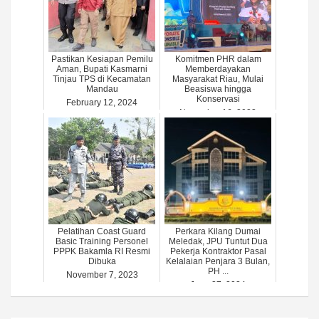
Pastikan Kesiapan Pemilu
Komitmen PHR dalam
Aman, Bupati Kasmarni
Memberdayakan
Tinjau TPS di Kecamatan
Masyarakat Riau, Mulai
Mandau
Beasiswa hingga
Konservasi
February 12, 2024
November 16, 2023
Pelatihan Coast Guard
Perkara Kilang Dumai
Basic Training Personel
Meledak, JPU Tuntut Dua
PPPK Bakamla RI Resmi
Pekerja Kontraktor Pasal
Dibuka
Kelalaian Penjara 3 Bulan,
PH ...
November 7, 2023
June 27, 2024