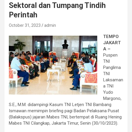
Sektoral dan Tumpang Tindih
Perintah
October 31, 2023
admin
TEMPO
JAKART
A –
Puspen
TNI
Panglima
TNI
Laksaman
a TNI
Yudo
Margono,
S.E., M.M. didampingi Kasum TNI Letjen TNI Bambang
Ismawan memimpin briefing pagi Badan Pelaksana Pusat
(Balakspus) jajaran Mabes TNI, bertempat di Ruang Hening
Mabes TNI Cilangkap, Jakarta Timur, Senin (30/10/2023).