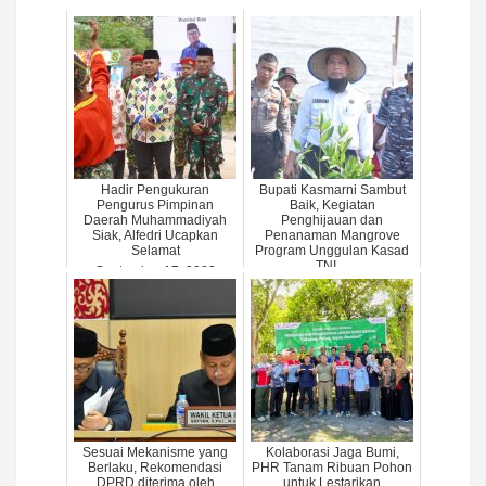
Hadir Pengukuran
Bupati Kasmarni Sambut
Pengurus Pimpinan
Baik, Kegiatan
Daerah Muhammadiyah
Penghijauan dan
Siak, Alfedri Ucapkan
Penanaman Mangrove
Selamat
Program Unggulan Kasad
TNI ...
September 17, 2023
February 21, 2024
Sesuai Mekanisme yang
Kolaborasi Jaga Bumi,
Berlaku, Rekomendasi
PHR Tanam Ribuan Pohon
DPRD diterima oleh
untuk Lestarikan