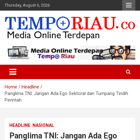
Skip
Thursday, August 6, 2026
to
content
Media Online Terdepan
Tempo Riau
Home
Headline
Panglima TNI: Jangan Ada Ego Sektoral dan Tumpang Tindih
Perintah
HEADLINE
NASIONAL
Panglima TNI: Jangan Ada Ego