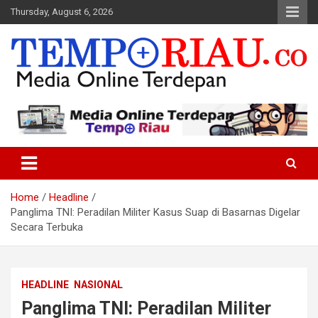
Skip
Thursday, August 6, 2026
to
content
Media Online Terdepan
Tempo Riau
Home
Headline
Panglima TNI: Peradilan Militer Kasus Suap di Basarnas Digelar
Secara Terbuka
HEADLINE
NASIONAL
Panglima TNI: Peradilan Militer