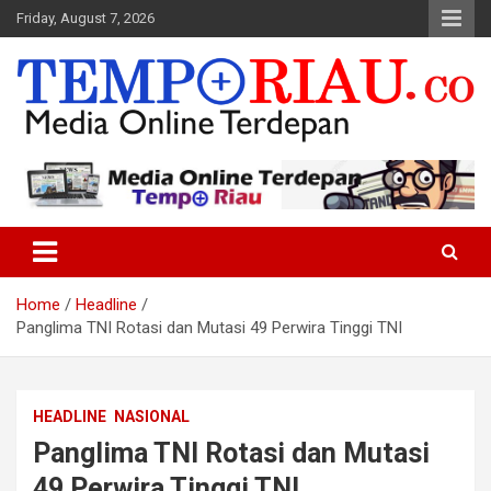
Skip
Friday, August 7, 2026
to
content
Media Online Terdepan
Tempo Riau
Home
Headline
Panglima TNI Rotasi dan Mutasi 49 Perwira Tinggi TNI
HEADLINE
NASIONAL
Panglima TNI Rotasi dan Mutasi
49 Perwira Tinggi TNI