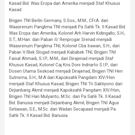
Kasad Bid. Was Eropa dan Amerika menjadi Staf Khusus
Kasad.
Brigjen TNI Berlin Germany, S.Sos., M.M., CFrA. dari
Waasrenum Panglima TNI menjadi Pa Sahli Tk. II Kasad Bid.
Was Eropa dan Amerika, Kolonel Arh Harvin Kidingallo, S.H.,
S.T., M.Han. dari Paban II/ Renprogar Srenad menjadi
Waasrenum Panglima TNI, Kolonel Cba Irawan, S.H., dari
Paban V/Bek Slogad menjadi Kababek TNI, Brigjen TNI
Faisal Ahmadi, S.I.P., M.M., dari Dirajenad menjadi Staf
Khusus Kasad, Kolonel Caj Kris Doni Indriarto S.I.P., dari
Dosen Utama Seskoad menjadi Dirajenad, Brigjen TNI Heri
Sutrisma, S.H., M.A dari Kapoksahli Pangdam XIV/Hsn
menjadi Staf Khusus Kasad, Brigjen TNI Tri Saktiyono dari
Dirjianbang Akmil menjadi Kapoksahli Pangdam XIV/Hsn,
Brigjen TNI Hari Mulyanto, M.Sc. dari Pa Sahli Tk. II Kasad
Bid. Banusia menjadi Dirjianbang Akmil, Brigjen TNI Agus
Setiawan, S.E., M.Sc. dari Wadan Secapaad menjadi Pa
Sahli Tk. II Kasad Bid. Banusia.