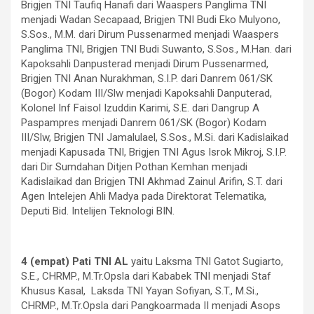
Brigjen TNI Taufiq Hanafi dari Waaspers Panglima TNI
menjadi Wadan Secapaad, Brigjen TNI Budi Eko Mulyono,
S.Sos., M.M. dari Dirum Pussenarmed menjadi Waaspers
Panglima TNI, Brigjen TNI Budi Suwanto, S.Sos., M.Han. dari
Kapoksahli Danpusterad menjadi Dirum Pussenarmed,
Brigjen TNI Anan Nurakhman, S.I.P. dari Danrem 061/SK
(Bogor) Kodam III/Slw menjadi Kapoksahli Danputerad,
Kolonel Inf Faisol Izuddin Karimi, S.E. dari Dangrup A
Paspampres menjadi Danrem 061/SK (Bogor) Kodam
III/Slw, Brigjen TNI Jamalulael, S.Sos., M.Si. dari Kadislaikad
menjadi Kapusada TNI, Brigjen TNI Agus Isrok Mikroj, S.I.P.
dari Dir Sumdahan Ditjen Pothan Kemhan menjadi
Kadislaikad dan Brigjen TNI Akhmad Zainul Arifin, S.T. dari
Agen Intelejen Ahli Madya pada Direktorat Telematika,
Deputi Bid. Intelijen Teknologi BIN.
4 (empat) Pati TNI AL
yaitu Laksma TNI Gatot Sugiarto,
S.E., CHRMP., M.Tr.Opsla dari Kababek TNI menjadi Staf
Khusus Kasal, Laksda TNI Yayan Sofiyan, S.T., M.Si.,
CHRMP., M.Tr.Opsla dari Pangkoarmada II menjadi Asops