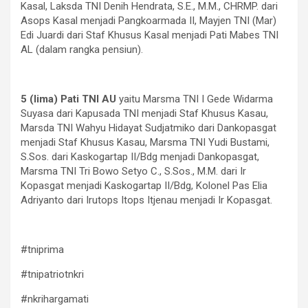
Kasal, Laksda TNI Denih Hendrata, S.E., M.M., CHRMP. dari
Asops Kasal menjadi Pangkoarmada II, Mayjen TNI (Mar)
Edi Juardi dari Staf Khusus Kasal menjadi Pati Mabes TNI
AL (dalam rangka pensiun).
5 (lima) Pati TNI AU
yaitu Marsma TNI I Gede Widarma
Suyasa dari Kapusada TNI menjadi Staf Khusus Kasau,
Marsda TNI Wahyu Hidayat Sudjatmiko dari Dankopasgat
menjadi Staf Khusus Kasau, Marsma TNI Yudi Bustami,
S.Sos. dari Kaskogartap II/Bdg menjadi Dankopasgat,
Marsma TNI Tri Bowo Setyo C., S.Sos., M.M. dari Ir
Kopasgat menjadi Kaskogartap II/Bdg, Kolonel Pas Elia
Adriyanto dari Irutops Itops Itjenau menjadi Ir Kopasgat.
#tniprima
#tnipatriotnkri
#nkrihargamati