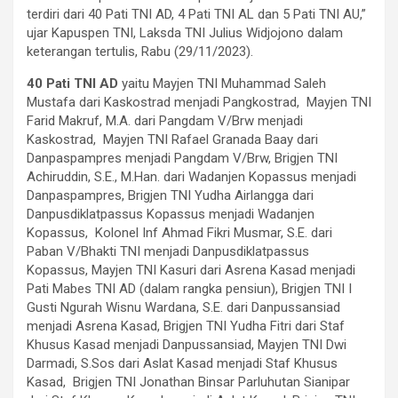
terdiri dari 40 Pati TNI AD, 4 Pati TNI AL dan 5 Pati TNI AU,”
ujar Kapuspen TNI, Laksda TNI Julius Widjojono dalam
keterangan tertulis, Rabu (29/11/2023).
40 Pati TNI AD
yaitu Mayjen TNI Muhammad Saleh
Mustafa dari Kaskostrad menjadi Pangkostrad, Mayjen TNI
Farid Makruf, M.A. dari Pangdam V/Brw menjadi
Kaskostrad, Mayjen TNI Rafael Granada Baay dari
Danpaspampres menjadi Pangdam V/Brw, Brigjen TNI
Achiruddin, S.E., M.Han. dari Wadanjen Kopassus menjadi
Danpaspampres, Brigjen TNI Yudha Airlangga dari
Danpusdiklatpassus Kopassus menjadi Wadanjen
Kopassus, Kolonel Inf Ahmad Fikri Musmar, S.E. dari
Paban V/Bhakti TNI menjadi Danpusdiklatpassus
Kopassus, Mayjen TNI Kasuri dari Asrena Kasad menjadi
Pati Mabes TNI AD (dalam rangka pensiun), Brigjen TNI I
Gusti Ngurah Wisnu Wardana, S.E. dari Danpussansiad
menjadi Asrena Kasad, Brigjen TNI Yudha Fitri dari Staf
Khusus Kasad menjadi Danpussansiad, Mayjen TNI Dwi
Darmadi, S.Sos dari Aslat Kasad menjadi Staf Khusus
Kasad, Brigjen TNI Jonathan Binsar Parluhutan Sianipar