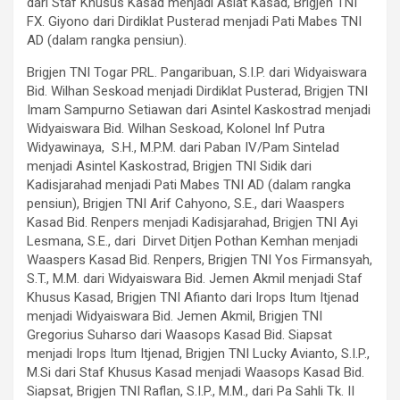
dari Staf Khusus Kasad menjadi Aslat Kasad, Brigjen TNI
FX. Giyono dari Dirdiklat Pusterad menjadi Pati Mabes TNI
AD (dalam rangka pensiun).
Brigjen TNI Togar PRL. Pangaribuan, S.I.P. dari Widyaiswara
Bid. Wilhan Seskoad menjadi Dirdiklat Pusterad, Brigjen TNI
Imam Sampurno Setiawan dari Asintel Kaskostrad menjadi
Widyaiswara Bid. Wilhan Seskoad, Kolonel Inf Putra
Widyawinaya, S.H., M.P.M. dari Paban IV/Pam Sintelad
menjadi Asintel Kaskostrad, Brigjen TNI Sidik dari
Kadisjarahad menjadi Pati Mabes TNI AD (dalam rangka
pensiun), Brigjen TNI Arif Cahyono, S.E., dari Waaspers
Kasad Bid. Renpers menjadi Kadisjarahad, Brigjen TNI Ayi
Lesmana, S.E., dari Dirvet Ditjen Pothan Kemhan menjadi
Waaspers Kasad Bid. Renpers, Brigjen TNI Yos Firmansyah,
S.T., M.M. dari Widyaiswara Bid. Jemen Akmil menjadi Staf
Khusus Kasad, Brigjen TNI Afianto dari Irops Itum Itjenad
menjadi Widyaiswara Bid. Jemen Akmil, Brigjen TNI
Gregorius Suharso dari Waasops Kasad Bid. Siapsat
menjadi Irops Itum Itjenad, Brigjen TNI Lucky Avianto, S.I.P.,
M.Si dari Staf Khusus Kasad menjadi Waasops Kasad Bid.
Siapsat, Brigjen TNI Raflan, S.I.P., M.M., dari Pa Sahli Tk. II