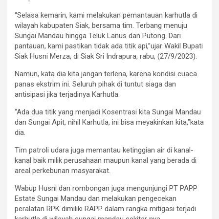
“Selasa kemarin, kami melakukan pemantauan karhutla di
wilayah kabupaten Siak, bersama tim. Terbang menuju
Sungai Mandau hingga Teluk Lanus dan Putong. Dari
pantauan, kami pastikan tidak ada titik api,”ujar Wakil Bupati
Siak Husni Merza, di Siak Sri Indrapura, rabu, (27/9/2023).
Namun, kata dia kita jangan terlena, karena kondisi cuaca
panas ekstrim ini. Seluruh pihak di tuntut siaga dan
antisipasi jika terjadinya Karhutla.
“Ada dua titik yang menjadi Kosentrasi kita Sungai Mandau
dan Sungai Apit, nihil Karhutla, ini bisa meyakinkan kita,”kata
dia.
Tim patroli udara juga memantau ketinggian air di kanal-
kanal baik milik perusahaan maupun kanal yang berada di
areal perkebunan masyarakat.
Wabup Husni dan rombongan juga mengunjungi PT PAPP
Estate Sungai Mandau dan melakukan pengecekan
peralatan RPK dimiliki RAPP dalam rangka mitigasi terjadi
karhutla di wilayah sungai mandau sekitar nya.