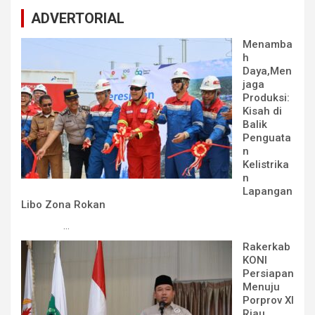
ADVERTORIAL
Menamba
h
Daya,Men
jaga
Produksi:
Kisah di
Balik
Penguata
n
Kelistrika
n
Lapangan
Libo Zona Rokan
...
Rakerkab
KONI
Persiapan
Menuju
Porprov XI
Riau