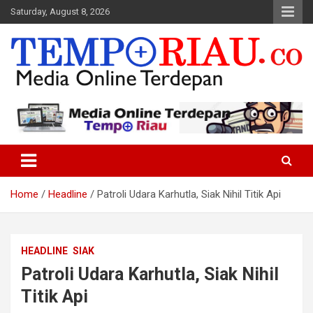
Skip
Saturday, August 8, 2026
to
content
Media Online Terdepan
Tempo Riau
Home
Headline
Patroli Udara Karhutla, Siak Nihil Titik Api
HEADLINE
SIAK
Patroli Udara Karhutla, Siak Nihil
Titik Api