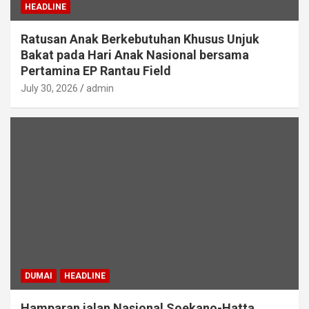
HEADLINE
Ratusan Anak Berkebutuhan Khusus Unjuk
Bakat pada Hari Anak Nasional bersama
Pertamina EP Rantau Field
July 30, 2026
admin
DUMAI
HEADLINE
Hamparan jalan Nasional Soekano-Hatta