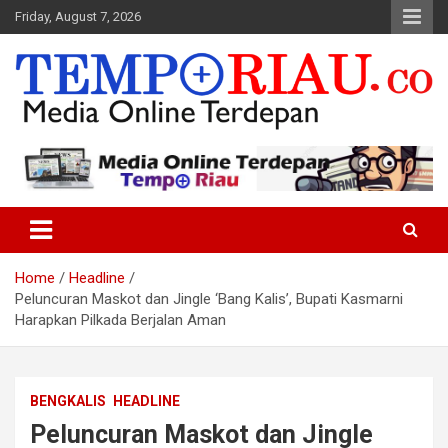
Skip
Friday, August 7, 2026
to
content
Media Online Terdepan
Tempo Riau
Home
Headline
Peluncuran Maskot dan Jingle ‘Bang Kalis’, Bupati Kasmarni
Harapkan Pilkada Berjalan Aman
BENGKALIS
HEADLINE
Peluncuran Maskot dan Jingle