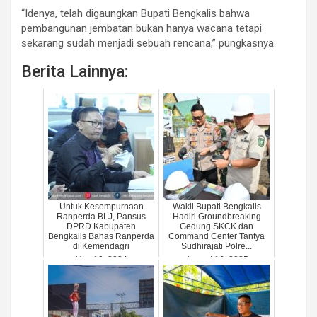
“Idenya, telah digaungkan Bupati Bengkalis bahwa
pembangunan jembatan bukan hanya wacana tetapi
sekarang sudah menjadi sebuah rencana,” pungkasnya.
Berita Lainnya:
Untuk Kesempurnaan
Wakil Bupati Bengkalis
Ranperda BLJ, Pansus
Hadiri Groundbreaking
DPRD Kabupaten
Gedung SKCK dan
Bengkalis Bahas Ranperda
Command Center Tantya
di Kemendagri
Sudhirajati Polre...
May 10, 2024
August 16, 2025