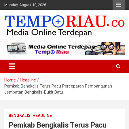
Skip
Monday, August 10, 2026
to
content
Media Online Terdepan
Tempo Riau
Home
Headline
Pemkab Bengkalis Terus Pacu Percepatan Pembangunan
Jembatan Bengkalis-Bukit Batu
BENGKALIS
HEADLINE
Pemkab Bengkalis Terus Pacu