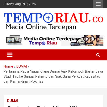
Skip
Sunday, August 9, 2026
to
content
Media Online Terdepan
Tempo Riau
Home
DUMAI
Pertamina Patra Niaga Kilang Dumai Ajak Kelompok Barter Jaya
Studi Tiru ke Sungai Pakning dan Siak Guna Perkuat Kapasitas
dan Kemandirian Pokmas
DUMAI