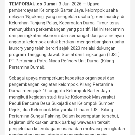
TEMPORIAU.co Dumai
, 3 Juni 2026 — Upaya
pemberdayaan Kelompok Barter Jaya, kelompok usaha
nelayan ‘Ngokang’ yang mengelola usaha ‘green laundry’ di
Kelurahan Tanjung Palas, Kecamatan Dumai Timur terus
menunjukkan perkembangan yang positif. Hal ini tercermin
dari peningkatan ekonomi dan semangat dari para nelayan
anggota kelompok untuk berdikari mengembangkan usaha
laundry yang telah berdiri sejak 2023 melalui dukungan
program Tanggung Jawab Sosial dan Lingkungan (TJSL)
PT Pertamina Patra Niaga Refinery Unit Dumai (Kilang
Pertamina Dumai).
Sebagai upaya memperkuat kapasitas organisasi dan
pengembangan kegiatan kelompok, Kilang Pertamina
Dumai mengajak 10 anggota Kelompok Barter Jaya
mengikuti kegiatan studi tiru ke Kelompok Masyarakat
Peduli Bencana Desa Sukajadi dan Kelompok Sumber
Rejeki, dua Kelompok Masyarakat binaan TJSL Kilang
Pertamina Sungai Pakning. Dalam kesempatan tersebut,
kegiatan difokuskan untuk barbagi wawasan terkait
pengelolaan kelembagaan usaha dan motivasi peningkatan
pendapatan usaha, strategi pengembangan usaha,