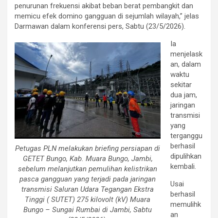
penurunan frekuensi akibat beban berat pembangkit dan
memicu efek domino gangguan di sejumlah wilayah,” jelas
Darmawan dalam konferensi pers, Sabtu (23/5/2026).
Ia
menjelask
an, dalam
waktu
sekitar
dua jam,
jaringan
transmisi
yang
terganggu
berhasil
Petugas PLN melakukan briefing persiapan di
dipulihkan
GETET Bungo, Kab. Muara Bungo, Jambi,
kembali.
sebelum melanjutkan pemulihan kelistrikan
pasca gangguan yang terjadi pada jaringan
Usai
transmisi Saluran Udara Tegangan Ekstra
berhasil
Tinggi ( SUTET) 275 kilovolt (kV) Muara
memulihk
Bungo – Sungai Rumbai di Jambi, Sabtu
an