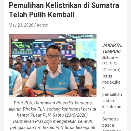
Pemulihan Kelistrikan di Sumatra
Telah Pulih Kembali
May 23, 2026
admin
JAKARTA,
TEMPORI
AU.co
–
PT PLN
(Persero)
terus
melakuka
n
pemulihan
sistem
Dirut PLN, Darmawan Prasodjo, bersama
kelistrikan
jajaran Direksi PLN sedang konferensi pers di
di
Kantor Pusat PLN, Sabtu (23/5/2026).
Sumatra
Darmawan Prasodjo mengatakan seluruh
pasca
petugas dan tim teknis PLN terus bekerja all